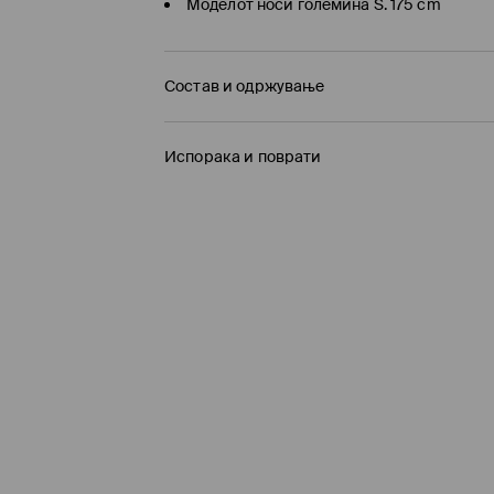
Моделот носи големина S. 175 cm
Состав и одржување
ПРВА ТКАЕНИНА
:
100% ПАМУК
Испорака и поврати
ДА СЕ ПЕГЛА ИСКЛУЧИВО НА ЗАДНАТА СТРАНА
Политика на испорака
ДА НЕ СЕ ИЗБЕЛУВА
Подигнување во продавница на MOHITO
(
ДА СЕ ПЕГЛА НА МАКС. ТЕМП. ОД 110° C Б
БЕСПЛАТНО / online плаќање
НЕ Е ДОЗВОЛЕНО ХЕМИСКО ЧИСТЕЊЕ
Логистички провајдер Милшпед / курир
MAШИНСКO ПЕРЕЊЕ НА МАКС. ТЕМП. 30°
249 MKD / online плаќање
299 MKD / плаќање по испорака
ДА НЕ СЕ СУШИ ВО МАШИНА ЗА СУШЕЊЕ
Испораката до места на подигање
(7-16 р
239 MKD / online плаќање
Бесплатна испорака за вкупната куповина