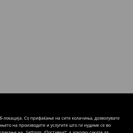
б-локација. Со прифаќање на сите колачиња, дозволувате
њето на производите и услугите што ги нудиме се во
ање на „Settings, (Поставки)“, а доколку сакате да