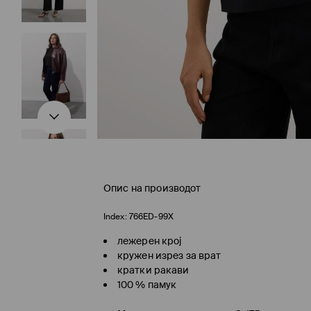
Опис на производот
Index:
766ED-99X
лежерен крој
кружен изрез за врат
кратки ракави
100 % памук