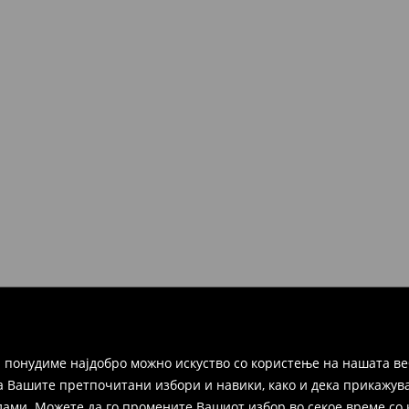
но во рок од 30 дена во било
ако и преку Логистички
а цел пополнете го онлајн-
ака, производот може да го
избор (трошокот и одговорноста
 понудиме најдобро можно искуство со користење на нашата ве
а Вашите претпочитани избори и навики, како и дека прикажува
и. Можете да го промените Вашиот избор во секое време со клик