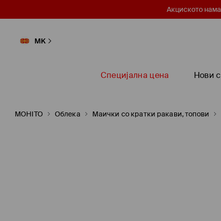
Акциското нама
MK
Специјална цена
Нови с
MOHITO
Oблека
Маички со кратки ракави, топови