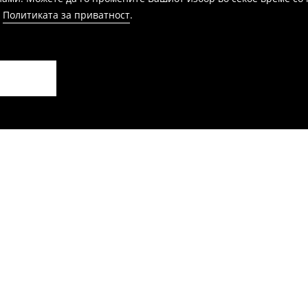
и
Политиката за приватност
.