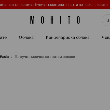
лување продолжува! Купувај поевтино онлајн и во продавниците
ите
Oблека
Канцелариска облека
Чев
Basic
Памучна маичка со кратки ракави