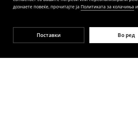
дознаете повеќе, прочитајте ја
Политиката за колачиња
Поставки
Во ред
Други клиенти исто така избраа