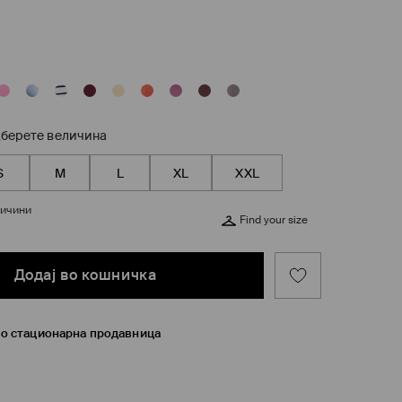
берете величина
S
M
L
XL
XXL
личини
Find your size
Додај во кошничка
во стационарна продавница