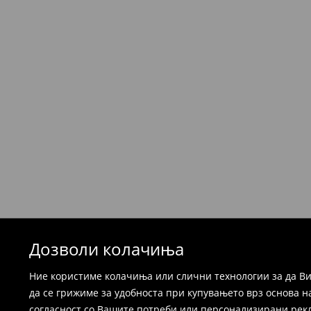
⟶
Детални информации за испорака
Политика на враќање
Производите можете да ги вратите бесплат
која стационарна продавница на Mohito, к
провајдер Милшпед / курир МИК МИК (за та
формуларот во Корисничка сметка). Исто т
вратите со начинот на испораката по ваш 
при оваа опција ја сносите вие).
⟶
Детални информации за поврати
Дозволи колачиња
Ние користиме колачиња или слични технологии за да Ви
да се грижиме за удобноста при купувањето врз основа н
согласност со Вашите потреби или персонализирани реклам