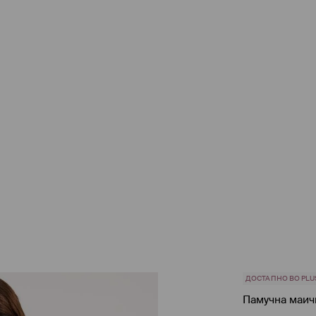
ДОСТАПНО ВО PLU
Памучна маичк