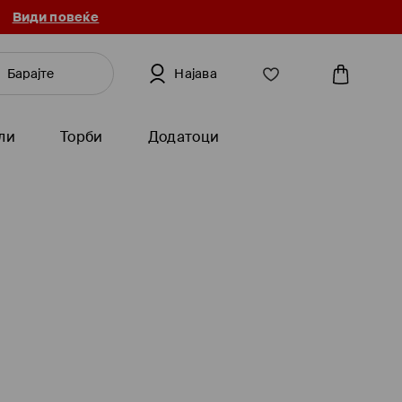
Види повеќе
Најава
ли
Торби
Додатоци