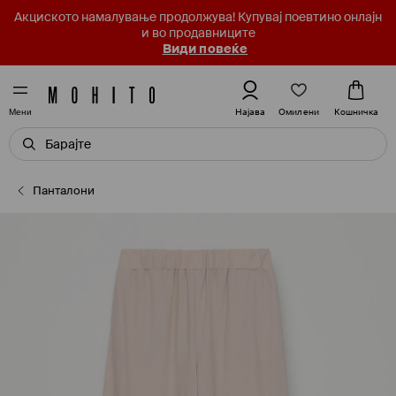
Акциското намалување продолжува! Купувај поевтино онлајн
и во продавниците
Види повеќе
Омилени
Најава
Кошничка
Мени
Панталони