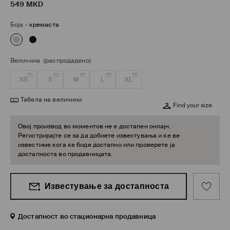
549
MKD
Боја
-
кремаста
Величина
(распродадено)
XS
S
M
L
XL
Табела на величини
Find your size
Овој производ во моментов не е достапен онлајн.
Регистрирајте се за да добиете известувања и ќе ве
известиме кога ќе биде достапно или проверете ја
достапноста во продавницата.
Известување за достапноста
Достапност во стационарна продавница