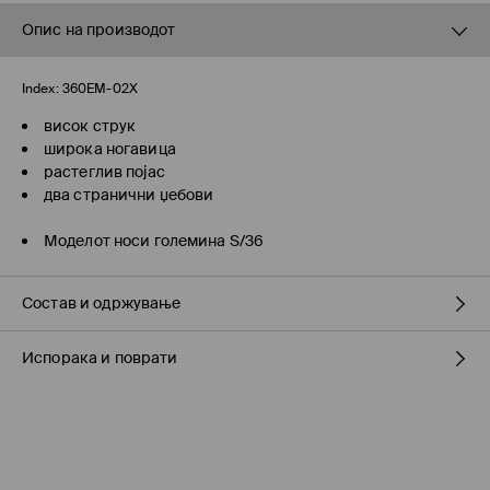
Опис на производот
Index:
360EM-02X
висок струк
широка ногавица
растеглив појас
два странични џебови
Моделот носи големина S/36
Состав и одржување
Испорака и поврати
Материјал I
:
55% ВИСКОЗА, 45% ПОЛИАМИД
ДА НЕ СЕ ИЗБЕЛУВА
Политика на испорака
ДА НЕ СЕ СУШИ ВО МАШИНА ЗА СУШЕЊЕ
Подигнување во продавница на MOHITO
(7-16 работни
ДА СЕ ПЕГЛА НА МАКС. ТЕМП. ОД 110° C БЕЗ ПАРЕА