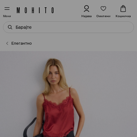
Омилени
Најава
Кошничка
Мени
Елегантно