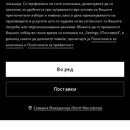
локација. Со прифаќање на сите колачиња, дозволувате да се
грижиме за удобноста при купувањето врз основа на Вашите
претпочитани избори и навики, како и дека прикажувањето на
производите и услугите што ги нудиме се во согласност со Вашите
потреби или персонализирани реклами. Можете да го промените
Вашиот избор во секое време со кликање на „Settings, (Поставки)“, а
доколку сакате да дознаете повеќе, прочитајте ја
Политиката за
колачиња
и
Политиката за приватност
.
Во ред
Поставки
Северна Македонија (North Macedonia)