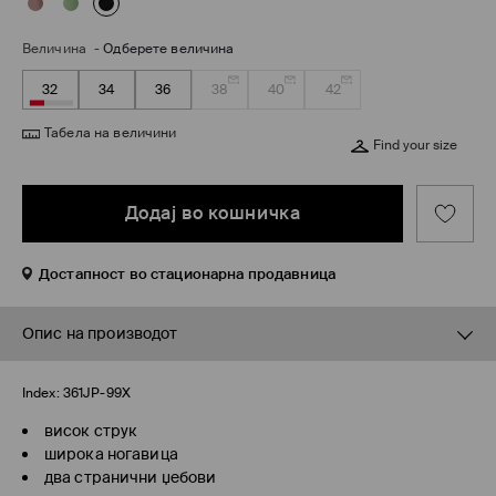
Величина
-
Одберете величина
32
34
36
38
40
42
Табела на величини
Find your size
Додај во кошничка
Достапност во стационарна продавница
Опис на производот
Index:
361JP-99X
висок струк
широка ногавица
два странични џебови