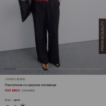
LYOCELL BLEND
Панталони со широки ногавици
999
MKD
1 199
MKD
Боја
-
црно