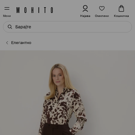
Омилени
Најава
Кошничка
Мени
Елегантно