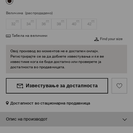
Величина
(распродадено)
32
34
36
38
40
42
Табела на величини
Find your size
Овој производ во моментов не е достапен онлајн.
Регистрирајте се за да добиете известувања и ќе ве
известиме кога ќе биде достапно или проверете ја
достапноста во продавницата.
Известување за достапноста
Достапност во стационарна продавница
Опис на производот