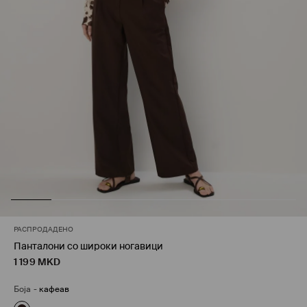
РАСПРОДАДЕНО
Панталони со широки ногавици
1 199
MKD
Боја
-
кафеав