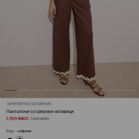
КОМПЛЕТ КОЈ СЕ СОВПАЃА
Панталони со широки ногавици
1 299
MKD
1 899
MKD
Боја
-
кафеав