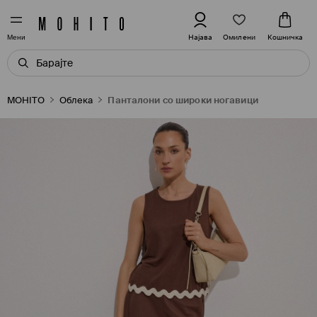
Омилени
Најава
Кошничка
Мени
MOHITO
Oблека
Панталони со широки ногавици