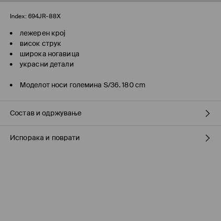
Index:
694JR-88X
лежерен крој
висок струк
широка ногавица
украсни детали
Моделот носи големина S/36. 180 cm
Состав и одржување
Испорака и поврати
ПРВА ТКАЕНИНА
:
70% ВИСКОЗА, 30% ПОЛИЕСТЕР
Политика на испорака
Подигнување во продавница на MOHITO
(7-16 работни
дена)
БЕСПЛАТНО / online плаќање