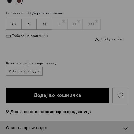
Величина
-
Одберете величина
XS
S
M
L
XL
XXL
Табела на величини
Find your size
Комплетирај го својот изглед
Избери горен дел
Додај во кошничка
Достапност во стационарна продавница
Опис на производот