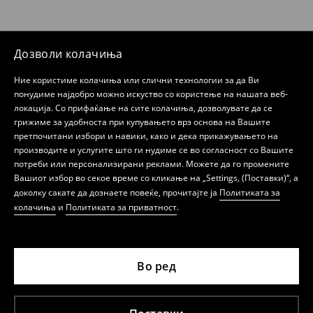
Дозволи колачиња
Ние користиме колачиња или слични технологии за да Ви
понудиме најдобро можно искуство со користење на нашата веб-
локација. Со прифаќање на сите колачиња, дозволувате да се
грижиме за удобноста при купувањето врз основа на Вашите
претпочитани избори и навики, како и дека прикажувањето на
производите и услугите што ги нудиме се во согласност со Вашите
потреби или персонализирани реклами. Можете да го промените
Вашиот избор во секое време со кликање на „Settings, (Поставки)“, а
доколку сакате да дознаете повеќе, прочитајте ја
Политиката за
колачиња
и
Политиката за приватност
.
Во ред