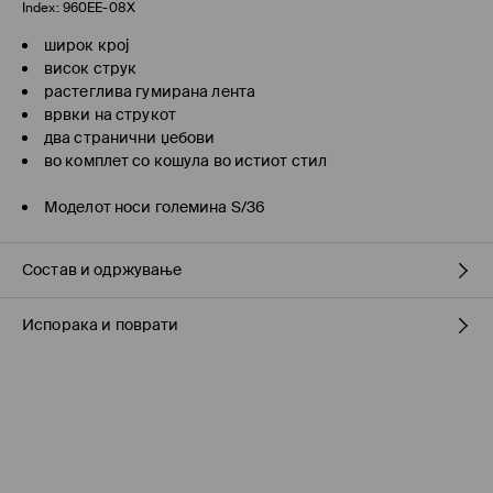
Index:
960EE-08X
широк крој
висок струк
растеглива гумирана лента
врвки на струкот
два странични џебови
во комплет со кошула во истиот стил
Моделот носи големина S/36
Состав и одржување
Испорака и поврати
ПРВА ТКАЕНИНА
:
100% ПОЛИЕСТЕР
ПРВА ПОСТАВА
:
100% ПОЛИЕСТЕР
Политика на испорака
ДА НЕ СЕ ИЗБЕЛУВА
ДА СЕ ПЕГЛА НА МАКС. ТЕМП. ОД 110° C БЕЗ ПАРЕА
Подигнување во продавница на MOHITO
(7-16 работни
дена)
НЕ Е ДОЗВОЛЕНО ХЕМИСКО ЧИСТЕЊЕ
БЕСПЛАТНО / online плаќање