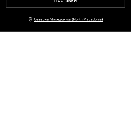
Поставки
Северна Македонија (North Macedonia)
Други клиенти исто така избраа
Панталони со широки ногавици
Панталони од вискоза
1299
MKD
1999
MKD
1099
MKD
1299
MKD
Панталони од лиоцел
Панталони со широки ногавици
1099
MKD
1599
MKD
1099
MKD
1999
MKD
Панталони со широки ногавици
Панталони од лиоцел
1099
MKD
1299
MKD
1099
MKD
1599
MKD