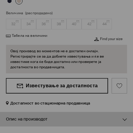
Величина
(распродадено)
32
34
36
38
40
42
44
Табела на величини
Find your size
Овој производ во моментов не е достапен онлајн.
Регистрирајте се за да добиете известувања и ќе ве
известиме кога ќе биде достапно или проверете ја
достапноста во продавницата.
Известување за достапноста
Достапност во стационарна продавница
Опис на производот