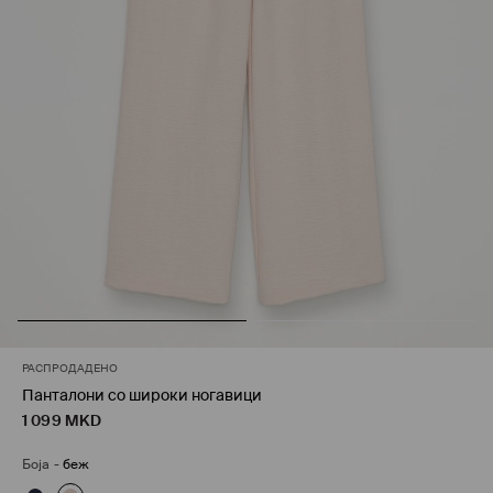
РАСПРОДАДЕНО
Панталони со широки ногавици
1 099
MKD
Боја
-
беж