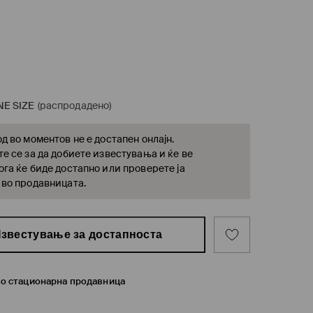
NE SIZE
(распродадено)
д во моментов не е достапен онлајн.
е се за да добиете известувања и ќе ве
га ќе биде достапно или проверете ја
 во продавницата.
звестување за достапноста
во стационарна продавница