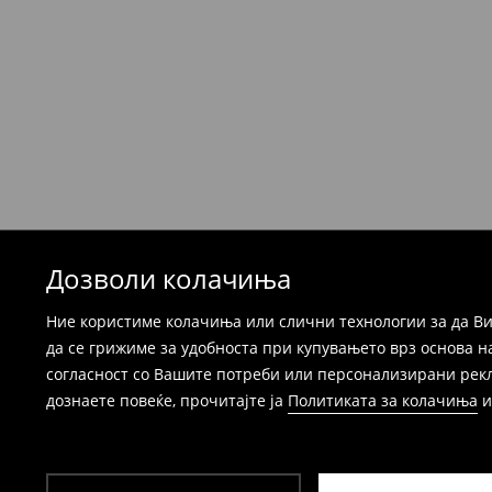
Производите можете да ги вратите бесплат
која стационарна продавница на Mohito, к
провајдер Милшпед / курир МИК МИК (за та
формуларот во Корисничка сметка). Исто т
вратите со начинот на испораката по ваш 
при оваа опција ја сносите вие).
⟶
Детални информации за поврати
Дозволи колачиња
Ние користиме колачиња или слични технологии за да Ви
да се грижиме за удобноста при купувањето врз основа н
согласност со Вашите потреби или персонализирани реклам
дознаете повеќе, прочитајте ја
Политиката за колачиња