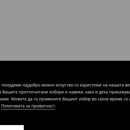
но во рок од 30 дена во било
ако и преку Логистички
а цел пополнете го онлајн-
ака, производот може да го
избор (трошокот и одговорноста
 понудиме најдобро можно искуство со користење на нашата ве
а Вашите претпочитани избори и навики, како и дека прикажува
и. Можете да го промените Вашиот избор во секое време со клик
и
Политиката за приватност
.