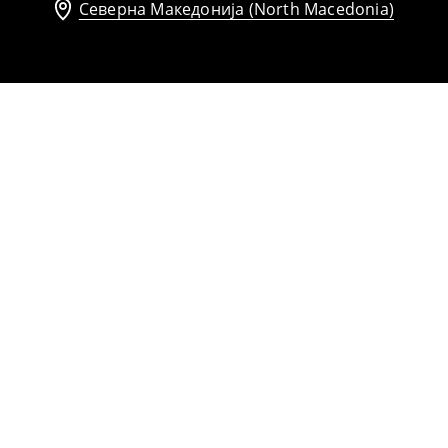
Северна Македонија (North Macedonia)
Марама со дезен
599
MKD
629
MKD
Женски комбинезон