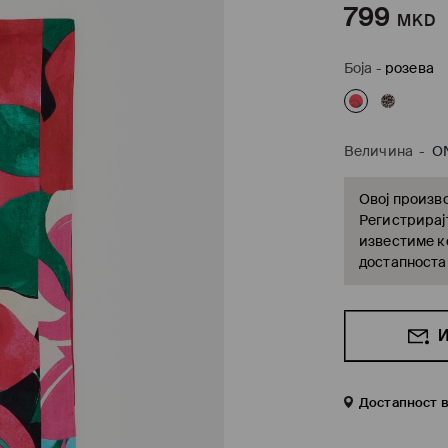
799
MKD
Боја
-
розева
Величина
-
O
Овој произво
Регистрирајт
известиме ко
достапноста
И
Достапност 