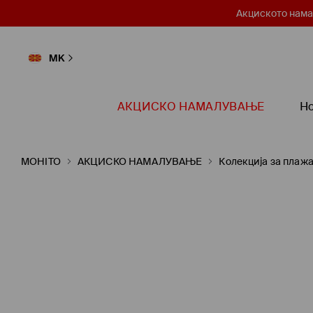
Акциското нама
MK
АКЦИСКО НAМАЛУВАЊЕ
Но
MOHITO
АКЦИСКО НAМАЛУВАЊЕ
Колекција за плаж