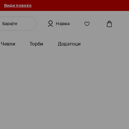
Види повеќе
Најава
Чевли
Торби
Додатоци