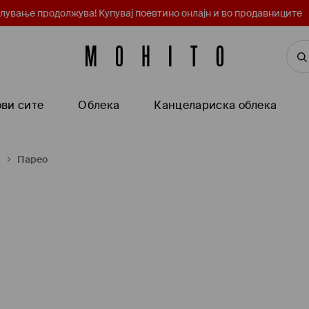
лување продолжува! Купувај поевтино онлајн и во продавниците
ви сите
Oблека
Канцелариска облека
а
Парео