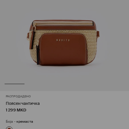
РАСПРОДАДЕНО
Поясен чантичка
1 299
MKD
Боја
-
кремаста