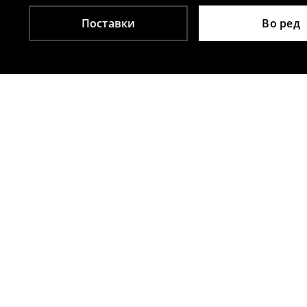
Поставки
Во ред
Други клиенти исто така избраа
Shopper чанта со ташничка за шминка
LADIES` BAG
1299
MKD
2099
MKD
1599
MKD
Мал паричник
Мал парични