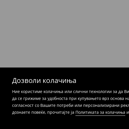
Производите можете да ги вратите бесплат
која стационарна продавница на Mohito, к
провајдер Милшпед / курир МИК МИК (за та
формуларот во Корисничка сметка). Исто т
вратите со начинот на испораката по ваш 
при оваа опција ја сносите вие).
⟶
Детални информации за поврати
Дозволи колачиња
Ние користиме колачиња или слични технологии за да Ви
да се грижиме за удобноста при купувањето врз основа н
согласност со Вашите потреби или персонализирани реклам
дознаете повеќе, прочитајте ја
Политиката за колачиња