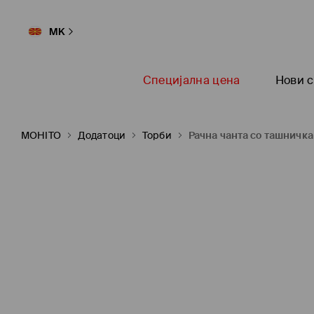
MK
Специјална цена
Нови с
MOHITO
Додатоци
Торби
Рачна чанта со ташничк