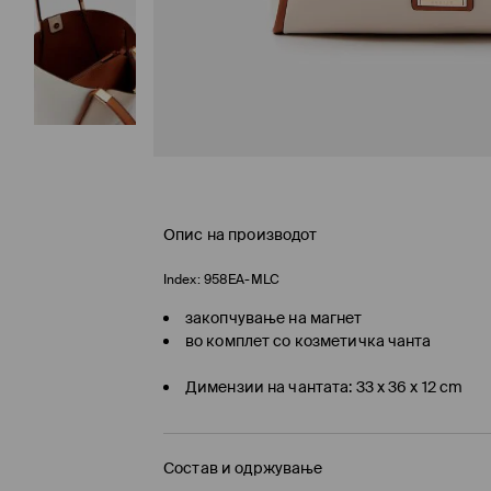
Опис на производот
Index:
958EA-MLC
закопчување на магнет
во комплет со козметичка чанта
Димензии на чантата: 33 x 36 x 12 cm
Состав и одржување