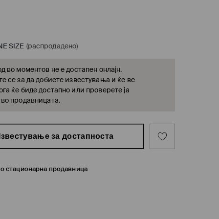
NE SIZE
(распродадено)
д во моментов не е достапен онлајн.
е се за да добиете известувања и ќе ве
га ќе биде достапно или проверете ја
 во продавницата.
звестување за достапноста
во стационарна продавница