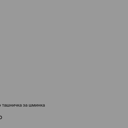
о ташничка за шминка
D