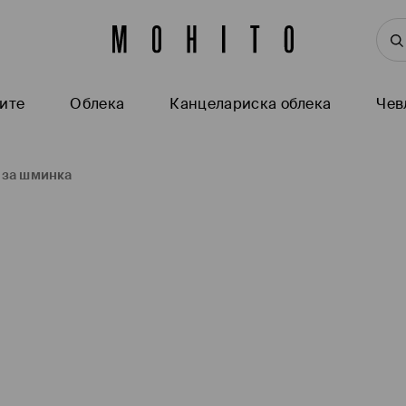
ите
Oблека
Канцелариска облека
Чев
а за шминка