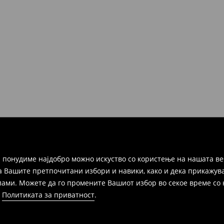
но во рок од 30 дена во било
ако и преку Логистички
а цел пополнете го онлајн-
ака, производот може да го
избор (трошокот и одговорноста
 понудиме најдобро можно искуство со користење на нашата ве
а Вашите претпочитани избори и навики, како и дека прикажува
и. Можете да го промените Вашиот избор во секое време со клик
и
Политиката за приватност
.