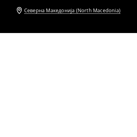
Северна Македонија (North Macedonia)
Мал паричник
899
MKD
Сончеви очила