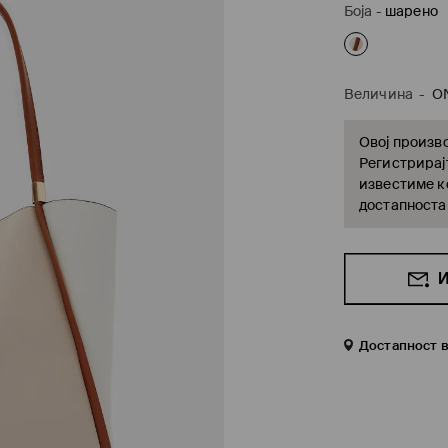
Боја
-
шарено
Величина
-
O
Овој произво
Регистрирајт
известиме ко
достапноста
И
Достапност 