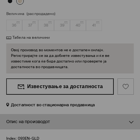
Величина
(распродадено)
36
37
38
39
40
41
Табела на величини
Овој производ во моментов не е достапен онлајн.
Регистрирајте се за да добиете известувања и ќе ве
известиме кога ќе биде достапно или проверете ја
достапноста во продавницата.
Известување за достапноста
Достапност во стационарна продавница
Опис на производот
Index:
093EN-GLD