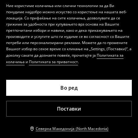
Ние користиме колачиња или слични технологии за да Ви
понудиме најдобро можно искуство со користење на нашата веб-
локација. Со прифаќање на сите колачиња, дозволувате да се
грижиме за удобноста при купувањето врз основа на Вашите
претпочитани избори и навики, како и дека прикажувањето на
производите и услугите што ги нудиме се во согласност со Вашите
потреби или персонализирани реклами. Можете да го промените
Вашиот избор во секое време со кликање на „Settings, (Поставки)“, а
доколку сакате да дознаете повеќе, прочитајте ја
Политиката за
колачиња
и
Политиката за приватност
.
Во ред
Поставки
Северна Македонија (North Macedonia)