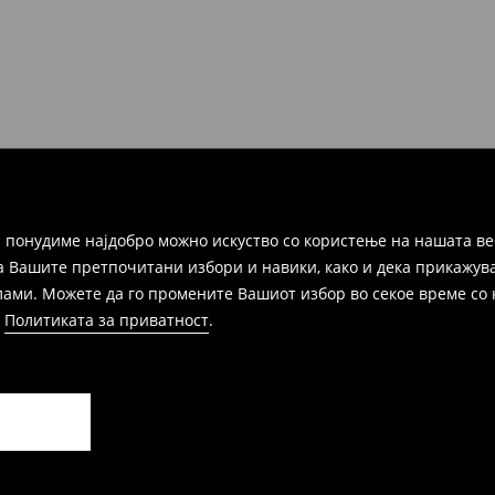
ака, производот може да го
избор (трошокот и одговорноста
 понудиме најдобро можно искуство со користење на нашата ве
а Вашите претпочитани избори и навики, како и дека прикажува
и. Можете да го промените Вашиот избор во секое време со клик
и
Политиката за приватност
.