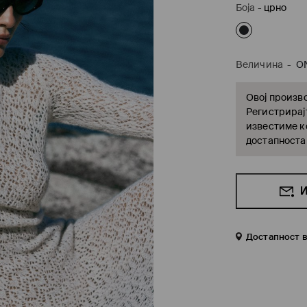
Боја
-
црно
Величина
-
O
Овој произво
Регистрирајт
известиме ко
достапноста
И
Достапност 