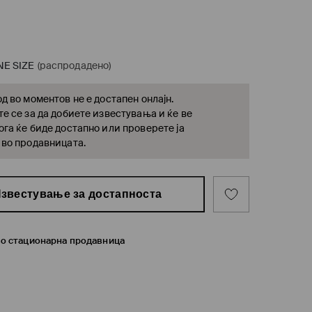
NE SIZE
(распродадено)
д во моментов не е достапен онлајн.
е се за да добиете известувања и ќе ве
га ќе биде достапно или проверете ја
 во продавницата.
звестување за достапноста
во стационарна продавница