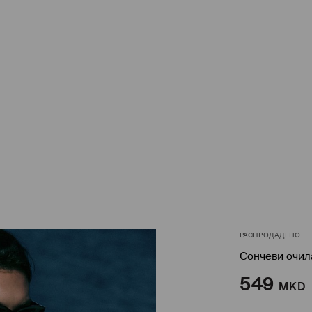
РАСПРОДАДЕНО
Сончеви очил
549
MKD