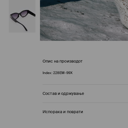
Опис на производот
Index:
228EM-99X
Состав и одржување
Материјал I
:
70% ПОЛИКАРБОНАТ, 30% БАКАР
Испорака и поврати
Политика на испорака