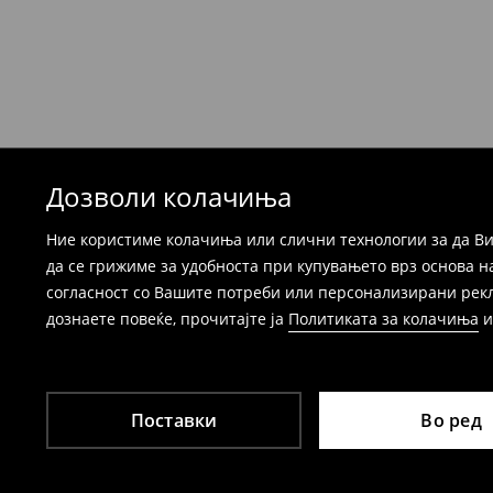
формуларот во Корисничка сметка). Исто т
вратите со начинот на испораката по ваш 
при оваа опција ја сносите вие).
⟶
Детални информации за поврати
Дозволи колачиња
Ние користиме колачиња или слични технологии за да Ви
да се грижиме за удобноста при купувањето врз основа н
согласност со Вашите потреби или персонализирани реклам
дознаете повеќе, прочитајте ја
Политиката за колачиња
Поставки
Во ред