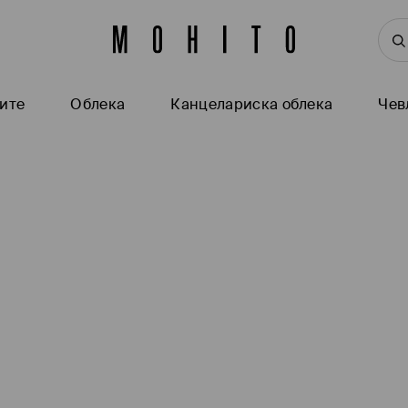
ите
Oблека
Канцелариска облека
Чев