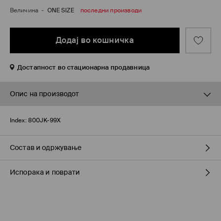
Величина
-
ONE SIZE
последни производи
Додај во кошничка
Достапност во стационарна продавница
Опис на производот
Index:
800JK-99X
Состав и одржување
Испорака и поврати
ПРВА СТАВКА
:
98% ПОЛИКАРБОНАТ, 2% БАКАР
Политика на испорака