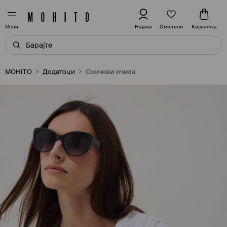
Омилени
Најава
Кошничка
Мени
MOHITO
Додатоци
Сончеви очила