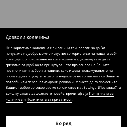
Дозволи колачиња
Ние користиме колачиња или слични технологии за да Ви
понудиме најдобро можно искуство со користење на нашата веб-
локација. Со прифаќање на сите колачиња, дозволувате да се
грижиме за удобноста при купувањето врз основа на Вашите
претпочитани избори и навики, како и дека прикажувањето на
производите и услугите што ги нудиме се во согласност со Вашите
потреби или персонализирани реклами. Можете да го промените
Вашиот избор во секое време со кликање на „Settings, (Поставки)“, а
доколку сакате да дознаете повеќе, прочитајте ја
Политиката за
колачиња
и
Политиката за приватност
.
Во ред