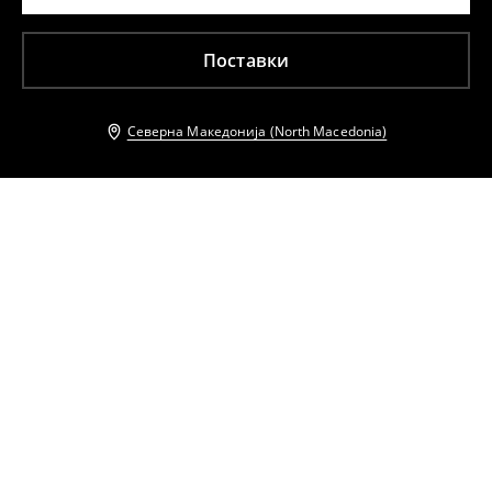
Поставки
Северна Македонија (North Macedonia)
Други клиенти исто така избраа
Сончеви очила
Сончеви очила
599
MKD
899
MKD
629
MKD
799
MKD
Сончеви очила
Џемпер со кратки ракави
629
MKD
799
MKD
629
MKD
799
MKD