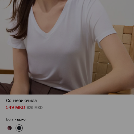
Сончеви очила
549
MKD
629
MKD
Боја
-
црно