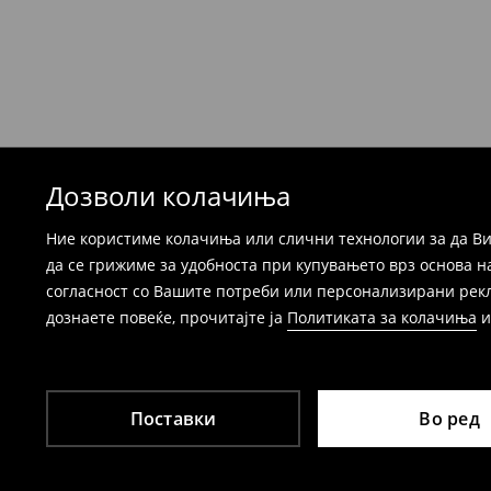
формуларот во Корисничка сметка). Исто т
вратите со начинот на испораката по ваш 
при оваа опција ја сносите вие).
⟶
Детални информации за поврати
Дозволи колачиња
Ние користиме колачиња или слични технологии за да Ви
да се грижиме за удобноста при купувањето врз основа н
согласност со Вашите потреби или персонализирани реклам
дознаете повеќе, прочитајте ја
Политиката за колачиња
Поставки
Во ред