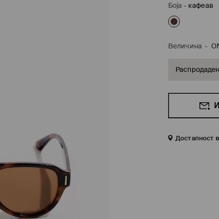
Боја
-
кафеав
Величина
-
O
Распродаде
И
Достапност 