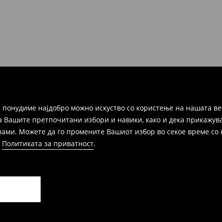
ака, производот може да го
избор (трошокот и одговорноста
 понудиме најдобро можно искуство со користење на нашата ве
а Вашите претпочитани избори и навики, како и дека прикажува
и. Можете да го промените Вашиот избор во секое време со клик
и
Политиката за приватност
.