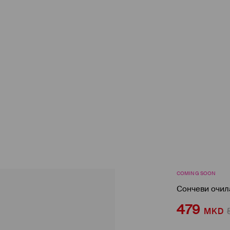
COMING SOON
Сончеви очил
479
MKD