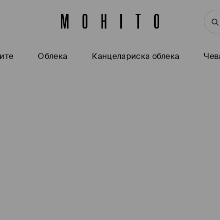
ите
Oблека
Канцелариска облека
Чев