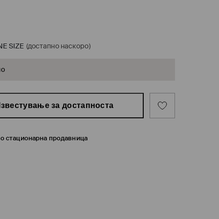
NE SIZE
(достапно наскоро)
но
звестување за достапноста
во стационарна продавница