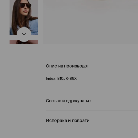
Опис на производот
Index:
810JK-89X
Состав и одржување
ПРВА СТАВКА
:
95% ПОЛИКАРБОНАТ, 5% БАКАР
Испорака и поврати
Политика на испорака