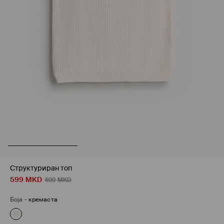
Структуриран топ
599
MKD
699
MKD
Боја
-
кремаста