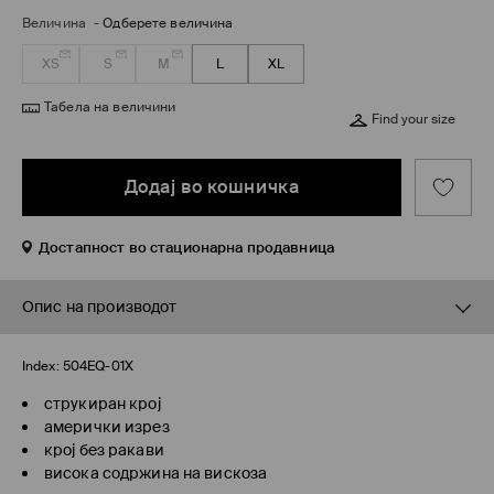
Величина
-
Одберете величина
XS
S
M
L
XL
Табела на величини
Find your size
Додај во кошничка
Достапност во стационарна продавница
Опис на производот
Index:
504EQ-01X
струкиран крој
амерички изрез
крој без ракави
висока содржина на вискоза