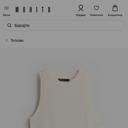
Омилени
Најава
Кошничка
Мени
Топови