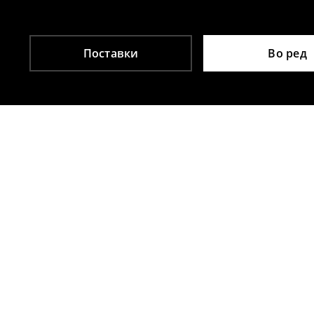
Поставки
Во ред
Други клиенти исто така избраа
Здолниште
Здолниште
1699
MKD
1699
MKD