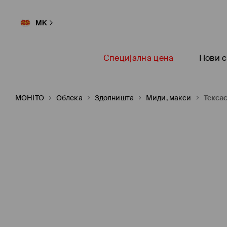
MK
Специјална цена
Нови с
MOHITO
Oблека
Здолништа
Миди, макси
Текса