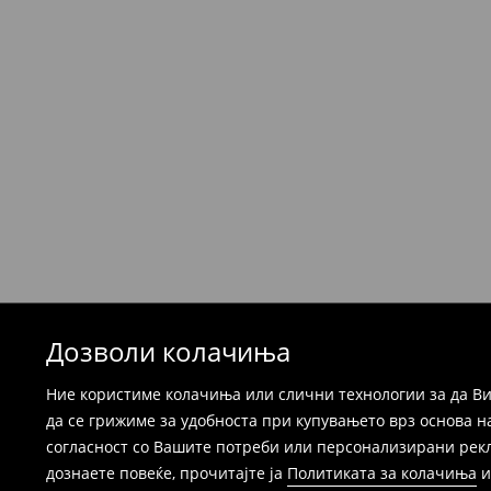
Политика на враќање
Производите можете да ги вратите бесплат
која стационарна продавница на Mohito, к
провајдер Милшпед / курир МИК МИК (за та
формуларот во Корисничка сметка). Исто т
вратите со начинот на испораката по ваш 
при оваа опција ја сносите вие).
⟶
Детални информации за поврати
Дозволи колачиња
Ние користиме колачиња или слични технологии за да Ви
да се грижиме за удобноста при купувањето врз основа н
согласност со Вашите потреби или персонализирани реклам
дознаете повеќе, прочитајте ја
Политиката за колачиња