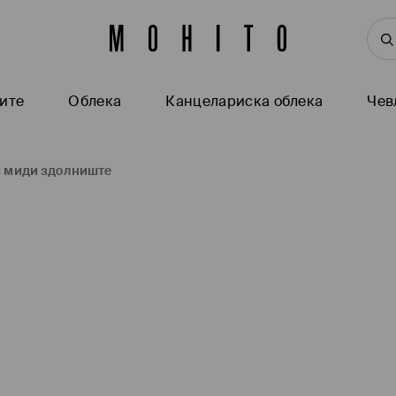
ите
Oблека
Канцелариска облека
Чев
с миди здолниште