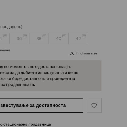
спродадено)
4
36
38
40
42
личини
Find your size
д во моментов не е достапен онлајн.
е се за да добиете известувања и ќе ве
га ќе биде достапно или проверете ја
 во продавницата.
звестување за достапноста
во стационарна продавница