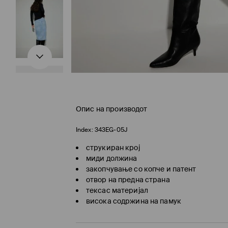
Опис на производот
Index:
343EG-05J
струкиран крој
миди должина
закопчување со копче и патент
отвор на предна страна
тексас материјал
висока содржина на памук