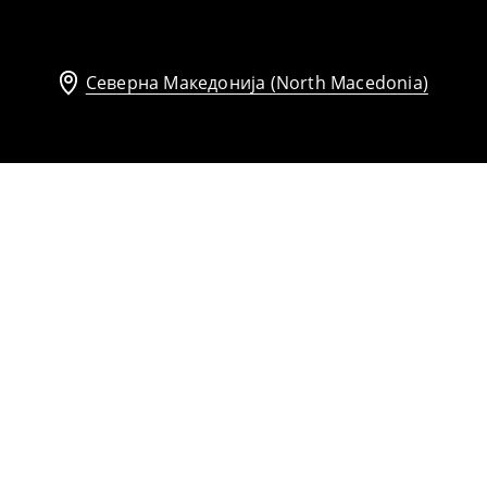
Северна Македонија (North Macedonia)
Здолниште
1699
MKD