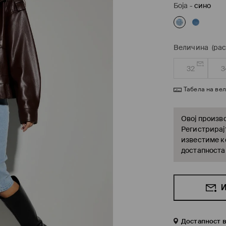
Боја
-
сино
Величина
(ра
32
3
Табела на ве
Овој произво
Регистрирајт
известиме ко
достапноста
И
Достапност 