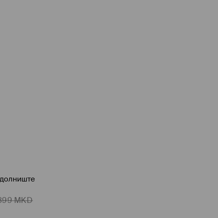
здолниште
899
MKD