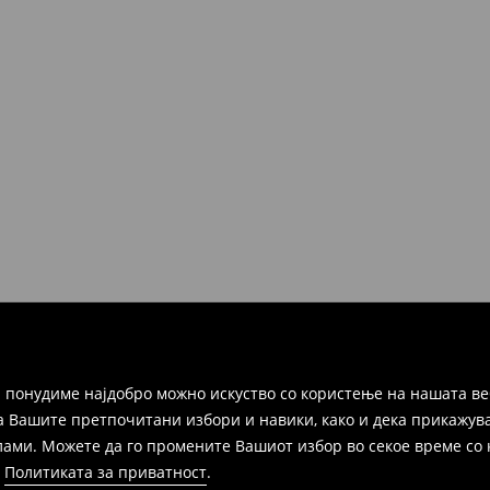
но во рок од 30 дена во било
ако и преку Логистички
а цел пополнете го онлајн-
ака, производот може да го
избор (трошокот и одговорноста
 понудиме најдобро можно искуство со користење на нашата ве
а Вашите претпочитани избори и навики, како и дека прикажува
и. Можете да го промените Вашиот избор во секое време со клик
и
Политиката за приватност
.