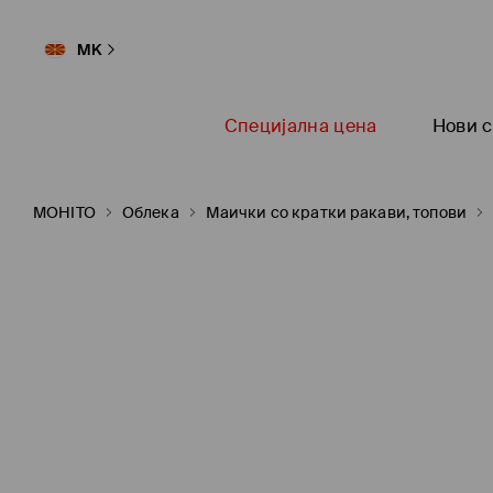
MK
Специјална цена
Нови с
MOHITO
Oблека
Маички со кратки ракави, топови