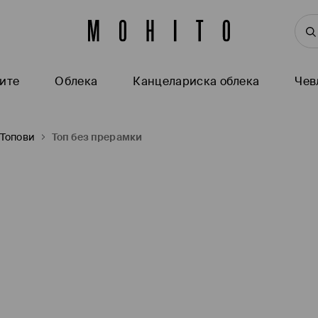
ите
Oблека
Канцелариска облека
Чев
Топови
Топ без прерамки