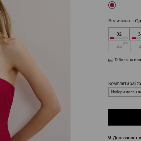
Величина
-
Од
32
3
44
Табела на ве
Комплетирај го
Избери долен д
Достапност 