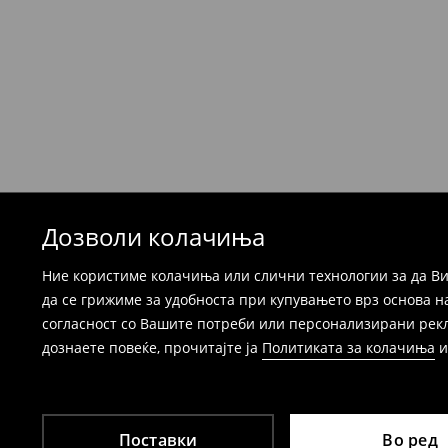
Производите можете да ги вратите бесплат
која стационарна продавница на Mohito, к
провајдер Милшпед / курир МИК МИК (за та
формуларот во Корисничка сметка). Исто т
вратите со начинот на испораката по ваш 
при оваа опција ја сносите вие).
⟶
Детални информации за поврати
Дозволи колачиња
Ние користиме колачиња или слични технологии за да Ви
да се грижиме за удобноста при купувањето врз основа н
согласност со Вашите потреби или персонализирани реклам
дознаете повеќе, прочитајте ја
Политиката за колачиња
Поставки
Во ред