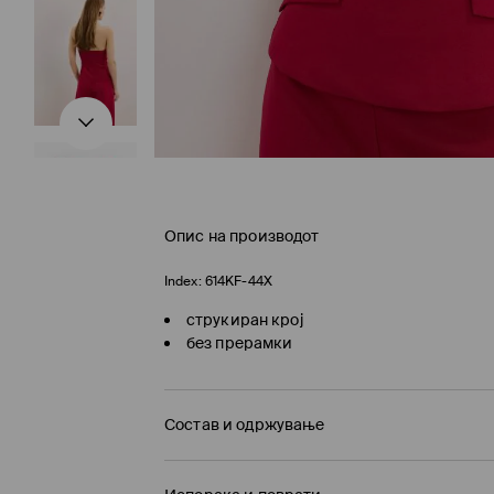
Опис на производот
Index:
614KF-44X
струкиран крој
без прерамки
Состав и одржување
ПРВА ТКАЕНИНА
:
67% ПОЛИЕСТЕР, 18% ВИСКОЗ