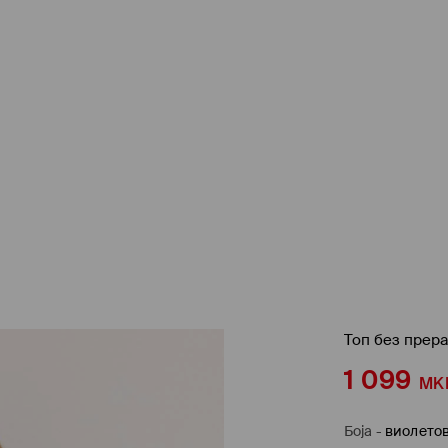
Топ без прер
1 099
MK
Боја
-
виолето