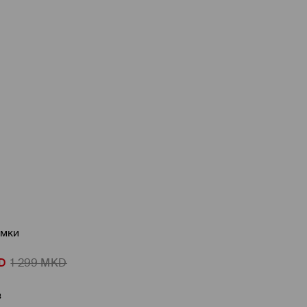
амки
D
1 299
MKD
в