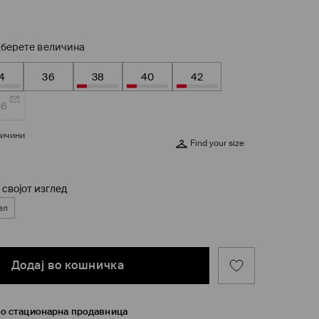
берете величина
4
36
38
40
42
46
личини
Find your size
 својот изглед
ел
Додај во кошничка
во стационарна продавница