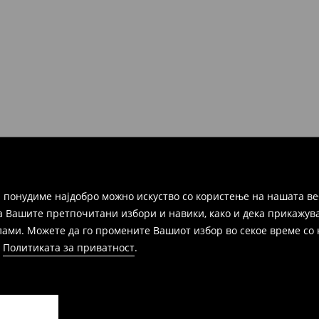
но во рок од 30 дена во било
ако и преку Логистички
а цел пополнете го онлајн-
ака, производот може да го
избор (трошокот и одговорноста
 понудиме најдобро можно искуство со користење на нашата ве
а Вашите претпочитани избори и навики, како и дека прикажува
и. Можете да го промените Вашиот избор во секое време со клик
и
Политиката за приватност
.