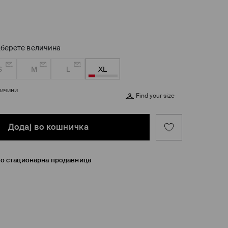
берете величина
S
M
L
XL
личини
Find your size
Додај во кошничка
во стационарна продавница