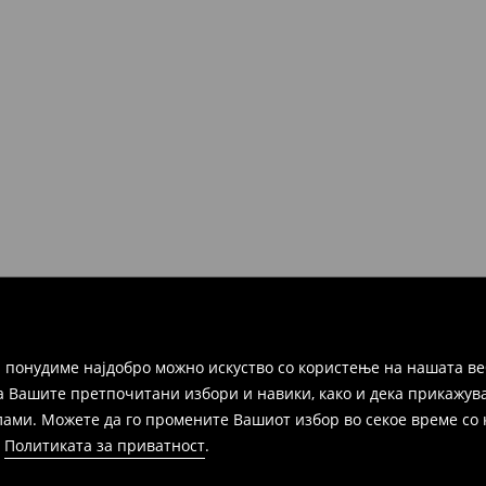
но во рок од 30 дена во било
ако и преку Логистички
а цел пополнете го онлајн-
ака, производот може да го
избор (трошокот и одговорноста
 понудиме најдобро можно искуство со користење на нашата ве
а Вашите претпочитани избори и навики, како и дека прикажува
и. Можете да го промените Вашиот избор во секое време со клик
и
Политиката за приватност
.