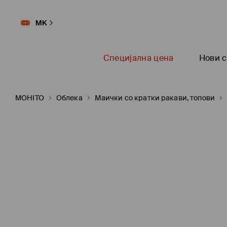
MK
Специјална цена
Нови с
MOHITO
Oблека
Маички со кратки ракави, топови