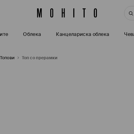
ите
Oблека
Канцелариска облека
Чев
Топови
Топ со прерамки