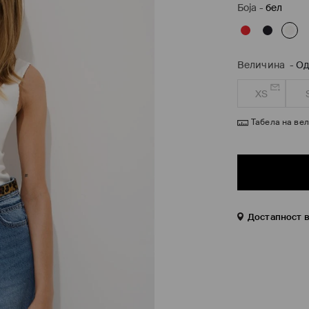
Боја
-
бел
Величина
-
Од
XS
Табела на ве
Достапност 