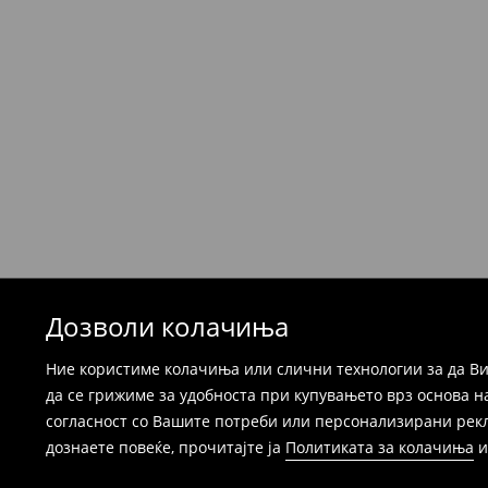
Политика на враќање
Производите можете да ги вратите бесплат
која стационарна продавница на Mohito, к
провајдер Милшпед / курир МИК МИК (за та
формуларот во Корисничка сметка). Исто т
вратите со начинот на испораката по ваш 
при оваа опција ја сносите вие).
⟶
Детални информации за поврати
Дозволи колачиња
Ние користиме колачиња или слични технологии за да Ви
да се грижиме за удобноста при купувањето врз основа н
согласност со Вашите потреби или персонализирани реклам
дознаете повеќе, прочитајте ја
Политиката за колачиња