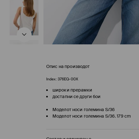
Опис на производот
Index:
376EQ-00X
широки прерамки
достапни се други бои
Моделот носи големина S/36
Моделот носи големина S/36. 179 cm
Состав и одржување