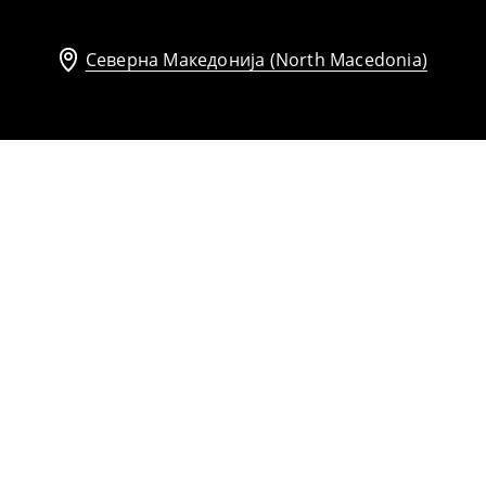
Северна Македонија (North Macedonia)
Структуриран топ
499
MKD
599
MKD