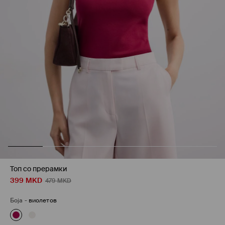
Топ со прерамки
399
MKD
479
MKD
Боја
-
виолетов