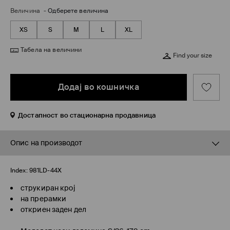
Величина
-
Одберете величина
XS
S
M
L
XL
Табела на величини
Find your size
Додај во кошничка
Достапност во стационарна продавница
Опис на производот
Index:
981LD-44X
струкиран крој
на прерамки
откриен заден дел