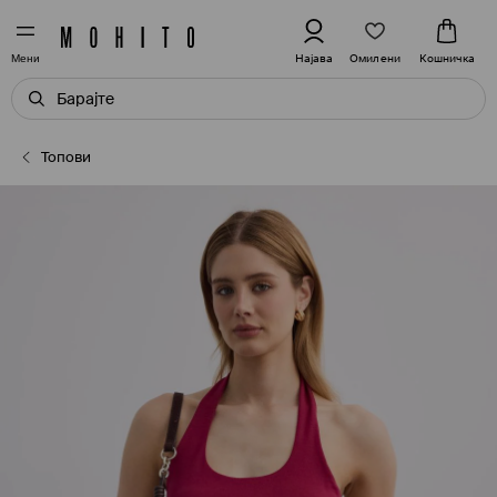
Омилени
Најава
Кошничка
Мени
Топови