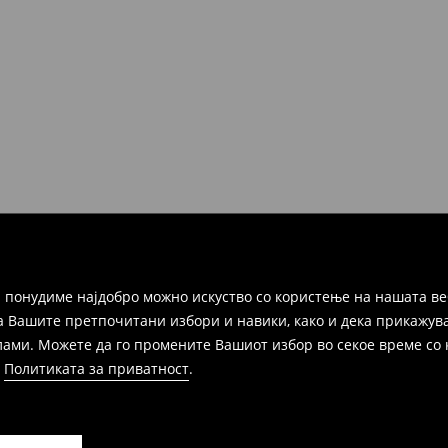
но во рок од 30 дена во било
ако и преку Логистички
а цел пополнете го онлајн-
ака, производот може да го
избор (трошокот и одговорноста
 понудиме најдобро можно искуство со користење на нашата ве
а Вашите претпочитани избори и навики, како и дека прикажува
и. Можете да го промените Вашиот избор во секое време со клик
и
Политиката за приватност
.