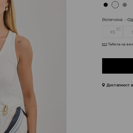
Величина
-
Од
XS
Табела на ве
Достапност 