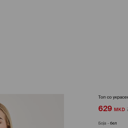
Топ со украсе
629
MKD
Боја
-
бел