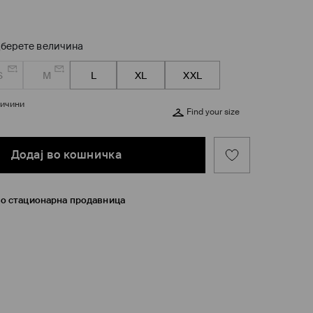
берете величина
S
M
L
XL
XXL
личини
Find your size
Додај во кошничка
во стационарна продавница