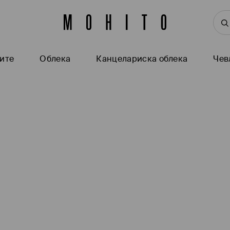
ите
Oблека
Канцелариска облека
Чев