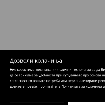
Производите можете да ги вратите бесплат
која стационарна продавница на Mohito, к
провајдер Милшпед / курир МИК МИК (за та
формуларот во Корисничка сметка). Исто т
вратите со начинот на испораката по ваш 
при оваа опција ја сносите вие).
⟶
Детални информации за поврати
Дозволи колачиња
Ние користиме колачиња или слични технологии за да Ви
да се грижиме за удобноста при купувањето врз основа н
согласност со Вашите потреби или персонализирани реклам
дознаете повеќе, прочитајте ја
Политиката за колачиња