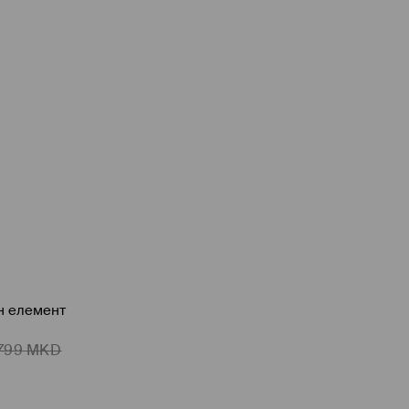
н елемент
799
MKD