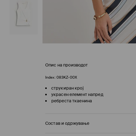
Опис на производот
Index:
083KZ-00X
струкиран крој
украсен елемент напред
ребреста ткаенина
Состав и одржување