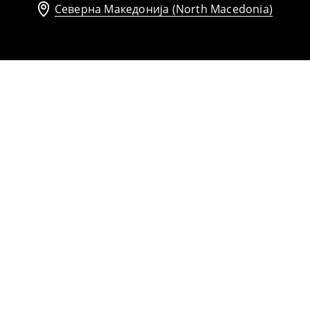
Северна Македонија (North Macedonia)
Топ со асиметричен крој
1099
MKD
1399
MKD
Миди фустан со отворено рамо
1399
MKD
2099
MKD