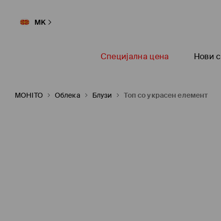
MK
Специјална цена
Нови с
MOHITO
Oблека
Блузи
Топ со украсен елемент