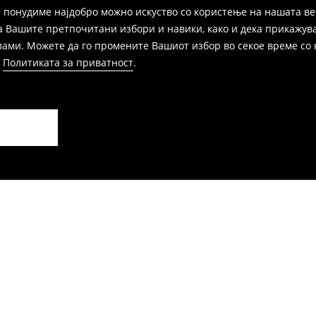
 понудиме најдобро можно искуство со користење на нашата ве
а Вашите претпочитани избори и навики, како и дека прикажува
и. Можете да го промените Вашиот избор во секое време со клик
и
Политиката за приватност
.