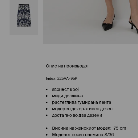
Опис на производот
Index:
225AA-95P
ѕвонест крој
миди должина
растеглива гумирана лента
модерен декоративен дезен
достапно во два дезени
Висина на женскиот модел: 175 cm
Моделот носи големина S/36