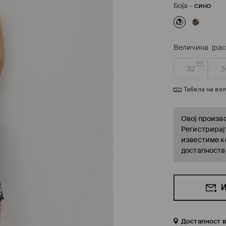
Боја
-
сино
Величина
(ра
32
3
Табела на ве
Овој произво
Регистрирајт
известиме ко
достапноста
И
Достапност 