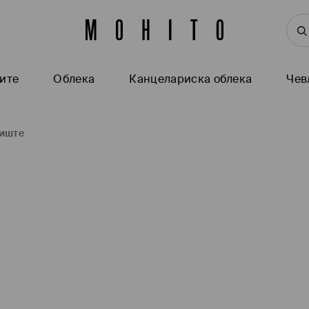
ите
Oблека
Канцелариска облека
Чев
иште