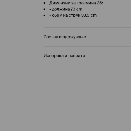
Димензии за големина 36:
- должина 73 cm
- обем на струк 33.5 cm
Состав и одржување
Материјал I
:
100% ПОЛИЕСТЕР
Испорака и поврати
Постава
:
100% ПОЛИЕСТЕР
Политика на испорака
MAШИНСКO ПЕРЕЊЕ НА МАКС. ТЕМП. 30° 
ДА НЕ СЕ ИЗБЕЛУВА
Подигнување во продавница на MOHITO
(
БЕСПЛАТНО / online плаќање
ДА НЕ СЕ СУШИ ВО МАШИНА ЗА СУШЕЊЕ
ДА НЕ СЕ ПЕГЛА
Логистички провајдер Милшпед / курир
249 MKD / online плаќање
НЕ Е ДОЗВОЛЕНО ХЕМИСКО ЧИСТЕЊЕ
299 MKD / плаќање по испорака
Испораката до места на подигање
(7-16 р