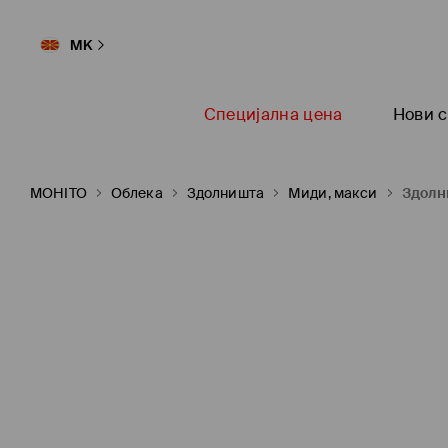
MK
Специјална цена
Нови с
MOHITO
Oблека
Здолништа
Миди, макси
Здолн