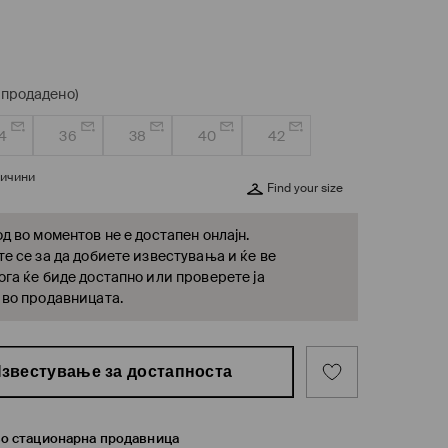
спродадено)
4
36
38
40
42
личини
Find your size
д во моментов не е достапен онлајн.
е се за да добиете известувања и ќе ве
га ќе биде достапно или проверете ја
 во продавницата.
звестување за достапноста
во стационарна продавница