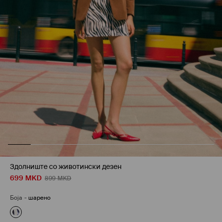
Здолниште со животински дезен
699
MKD
899
MKD
Боја
-
шарено