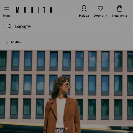
Омилени
Најава
Кошничка
Мени
Мини