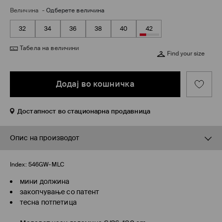
Величина
-
Одберете величина
32
34
36
38
40
42
Табела на величини
Find your size
Додај во кошничка
Достапност во стационарна продавница
Опис на производот
Index:
546GW-MLC
мини должина
закопчување со патент
тесна потпетица