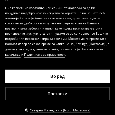
Ние користиме колачиња или слични технологии за да Ви
понудиме најдобро можно искуство со користење на нашата веб-
локација. Со прифаќање на сите колачиња, дозволувате да се
грижиме за удобноста при купувањето врз основа на Вашите
претпочитани избори и навики, како и дека прикажувањето на
производите и услугите што ги нудиме се во согласност со Вашите
потреби или персонализирани реклами. Можете да го промените
Вашиот избор во секое време со кликање на „Settings, (Поставки)“, а
доколку сакате да дознаете повеќе, прочитајте ја
Политиката за
колачиња
и
Политиката за приватност
.
Во ред
Поставки
Северна Македонија (North Macedonia)