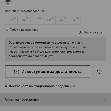
Величина
(распродадено)
32
34
36
38
40
42
Табела на величини
Find your size
Овој производ во моментов не е достапен онлајн.
Регистрирајте се за да добиете известувања и ќе ве
известиме кога ќе биде достапно или проверете ја
достапноста во продавницата.
Известување за достапноста
Достапност во стационарна продавница
Опис на производот