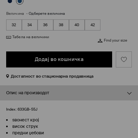
Величина
-
Одберете величина
32
34
36
38
40
42
Табела на величини
Find your size
Додај во кошничка
Достапност во стационарна продавница
Опис на производот
Index:
633GB-55J
ѕвонест крој
висок струк
предни џебови