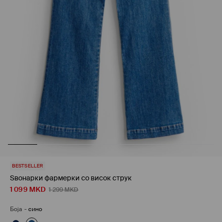
BESTSELLER
Ѕвонарки фармерки со висок струк
1 099
MKD
1 299
MKD
Боја
-
сино