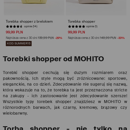
Torebka shopper z brelokiem
Torebka shopper
opinie (14)
opinie (1)
99,99 PLN
99,99 PLN
Najniższa cena z 30 dni
139,99 PLN
-29%
Najniższa cena z 30 dni
149,99 PLN
-33%
KOD: SUMMER15
Torebki shopper od MOHITO
Torebki shopper cechują się dużym rozmiarem oraz
pakownością. Ich style mogą być zróżnicowane: sportowe,
eleganckie, na co dzień. Zdecydowanie nie sugeruj się nazwą,
która wskazuje na to, że torebka ta jest przeznaczona stricte
na zakupy - ich zastosowanie jest zdecydowanie szersze!
Wszystkie typy torebek shopper znajdziesz w MOHITO w
różnorodnych barwach, jak czarny, kremowy, brązowy czy
wielobarwny.
Torba shopper - nie tylko na