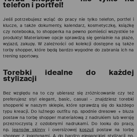
telefon i portfel!
Jeśli potrzebujesz wziąć do pracy nie tylko telefon, portfel i
klucze, a także dokumenty, kalendarz, kosmetyczkę, książkę
czy
notebooka
, to shopperka na pewno pomieści wszystkie te
produkty! Materiałowe opcje sprawdzą się genialnie na plaże,
wyjazd, zakupy. W zależności od kolekcji dostępne są także
torby shopper, które będą bardzo wygodne do zabrania ich na
trening sportowy.
Torebki idealne do każdej
stylizacji
Bez względu na to czy ubierasz się zróżnicowanie czy też
preferujesz styl elegant, basic, casual - znajdziesz torebki
shopperki w naszym sklepie, które sprawdzą się do każdego
typu kreacji. Do luźnego outfitu np. spodnie dresowe + bluza
postaw na torbę shopper materiałową z nadrukiem lub wersję
przezroczystą z ozdobnymi nadrukami. Do looku do pracy,
np.
jeansów skinny
i oversizowej
koszuli
postaw na torbę
shopper z logotypami. A do bardzo eleganckiej stylizacji np.