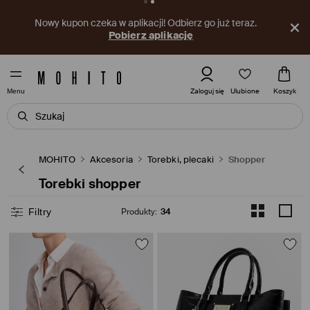
Nowy kupon czeka w aplikacji! Odbierz go już teraz.
Pobierz aplikację
Ulubione
Zaloguj się
Koszyk
Menu
MOHITO
Akcesoria
Torebki, plecaki
Shopper
Torebki shopper
Filtry
Produkty
:
34