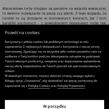
Materiałowe torby shopper są genialne na wyjazdy wakacyjne,
to świetne rozwiązanie na plażę czy piknik. Z tego względu, że
torebki te są dostępne w stonowanych kolorach, jak i tych
bardziej soczystych - z powodzeniem dopasujesz torbę tak,
by wyglądać modnie i czuć się w 100% komfortowo!
Pozwól na cookies
Czytaj także:
Szukasz torebki na co dzień? Zobacz inspiracje
Korzystamy z plików cookies lub podobnych technologii w celu
od MOHITO i wybierz tą idealną!
zapewnienia Ci najlepszych doświadczeń z korzystania z naszej strony
internetowej. Zgadzając się na wszystkie pliki cookies pozwolisz nam na
Torebki shopper: pytania
zadbanie o Twój komfort podczas dokonywania zakupów na podstawie
Twoich własnych preferencji, nawyków oraz dopasowania wyświetlania
1. Czy w MOHITO dostępne są torebki
naszej oferty indywidualnie do Twoich potrzeb lub spersonalizowanych
shopper ze skóry naturalnej?
reklam.
W dowolnym momencie, możesz dokonać zmiany swojego wyboru
Produkty w tej sekcji są tworzone z imitacji skóry lub z
klikając opcję „Ustawienia”, aby dowiedzieć się więcej zachęcamy do
bawełny.
zapoznania się z
Polityką Cookies
oraz
Polityką Prywatności
.
2. Czy w shopper bag zmieszczę laptopa?
Wszystko zależy od wymiarów laptopa, jeśli przykładowo ma
W porządku
on wymiary: wysokość 1.9 cm, szerokość 32 cm i głębokość