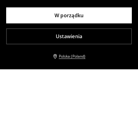
W porządku
Ustawienia
Polska (Poland)
Inni klienci wybrali takźe