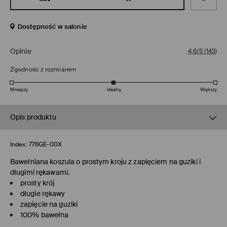
Dostępność w salonie
Opinie
4,6/5
(
143
)
Zgodność z rozmiarem
Mniejszy
Idealny
Większy
Opis produktu
Index:
776GE-00X
Bawełniana koszula o prostym kroju z zapięciem na guziki i
długimi rękawami.
prosty krój
długie rękawy
zapięcie na guziki
100% bawełna