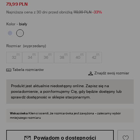
79,99
PLN
Najniższa cena z 30 dni przed obniżką
119,99
PLN
-33%
Kolor
-
biały
Rozmiar
(wyprzedany)
32
34
36
38
40
42
Tabela rozmiarów
Znajdź swój rozmiar
Produkt jest aktualnie niedostępny online. Zapisz się na
powiadomienie, a poinformujemy Cię, gdy będzie dostępny lub
sprawdź dostępność w sklepie stacjonarnym.
Wskazówka
Klienci ocenili, że rozmiarówka jest zawyżona – zalecamy wybór
mniejszego rozmiaru
Powiadom o dostępności