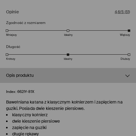
Opinie
4,6/5
(
51
)
Zgodność z rozmiarem
Mniejszy
Idealny
Większy
Długość
Krótszy
Idealny
Dłuższy
Opis produktu
Index:
662IY-81X
Bawełniana katana z klasycznym kołnierzem i zapięciem na
guziki. Posiada dwie kieszenie piersiowe.
klasyczny kołnierz
dwie kieszenie piersiowe
zapięcie na guziki
długie rękawy