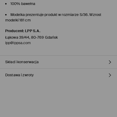
100% bawełna
Modelka prezentuje produkt w rozmiarze S/36. Wzrost
modelki 181 cm
Producent
:
LPP S.A.
Łąkowa 39/44, 80-769 Gdańsk
lpp@lppsa.com
Skład i konserwacja
Dostawa i zwroty
MATERIAŁ PIERWSZY
:
100% BAWEŁNA
PIERWSZA PODSZEWKA
:
100% BAWEŁNA
Polityka dostawy
Odbiór w sklepie Mohito
(1-3 dni roboczych)
0,00 PLN / Płatność Online