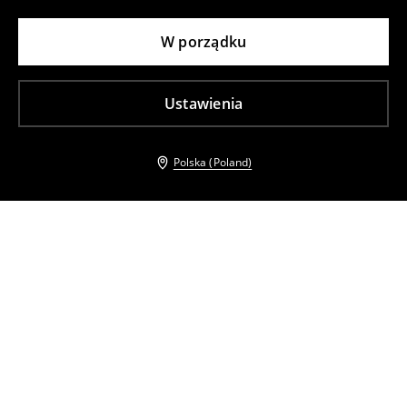
W porządku
Ustawienia
Polska (Poland)
Inni klienci wybrali takźe