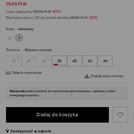
79,99
PLN
Cena regularna
199,99
PLN
-60%
Najniższa cena z 30 dni przed obniżką
99,99
PLN
-20%
Kolor
-
oliwkowy
Rozmiar
-
Wybierz rozmiar
32
34
36
38
40
42
44
Tabela rozmiarów
Znajdź swój rozmiar
Wskazówka
Klienci ocenili, że rozmiarówka jest zawyżona – zalecamy wybór
mniejszego rozmiaru
Dodaj do koszyka
Dostępność w salonie