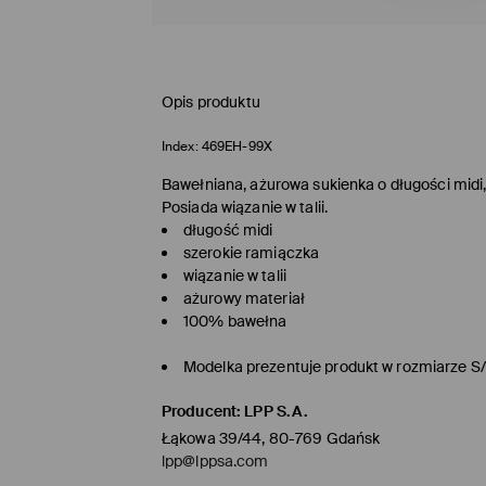
Opis produktu
Index:
469EH-99X
Bawełniana, ażurowa sukienka o długości midi
Posiada wiązanie w talii.
długość midi
szerokie ramiączka
wiązanie w talii
ażurowy materiał
100% bawełna
Modelka prezentuje produkt w rozmiarze S
Producent
:
LPP S.A.
Łąkowa 39/44, 80-769 Gdańsk
lpp@lppsa.com