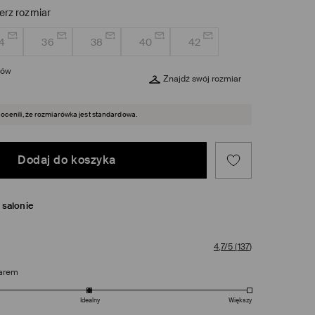
erz rozmiar
4
36
38
40
42
rów
Znajdź swój rozmiar
 ocenili, że rozmiarówka jest standardowa.
Dodaj do koszyka
salonie
4,7/5
(
137
)
arem
Idealny
Większy