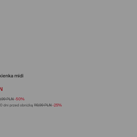
kienka midi
N
9,99
PLN
-50%
0 dni przed obniżką
119,99
PLN
-25%