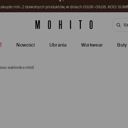
kupon czeka w aplikacji! Odbierz go już teraz.
Pobierz aplikację
Ż
Nowości
Ubrania
Workwear
Buty
ana sukienka midi