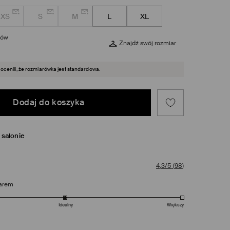
XS
S
M
L
XL
rów
Znajdź swój rozmiar
 ocenili, że rozmiarówka jest standardowa.
Dodaj do koszyka
salonie
4,3/5
(
98
)
arem
Idealny
Większy