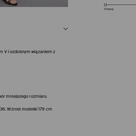
Krótszy
em V i ozdobnym wiązaniem z
bór mniejszego rozmiaru
/36. Wzrost modelki 179 cm