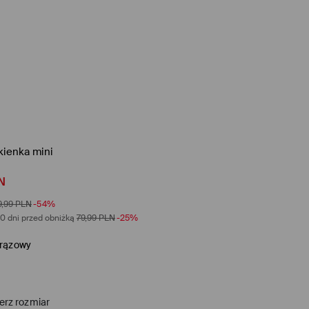
kienka mini
N
9,99
PLN
-54%
0 dni przed obniżką
79,99
PLN
-25%
rązowy
erz rozmiar