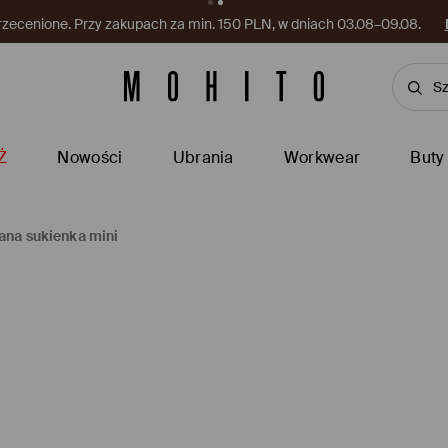
rzecenione. Przy zakupach za min. 150 PLN, w dniach 03.08–09.08.
Ż
Nowości
Ubrania
Workwear
Buty
ana sukienka mini