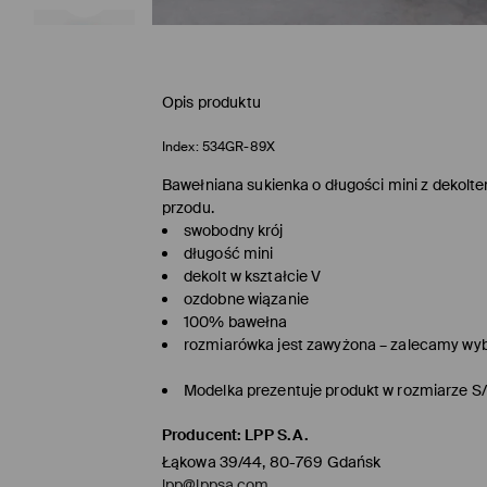
Opis produktu
Index:
534GR-89X
Bawełniana sukienka o długości mini z dekolt
przodu.
swobodny krój
długość mini
dekolt w kształcie V
ozdobne wiązanie
100% bawełna
rozmiarówka jest zawyżona – zalecamy wy
Modelka prezentuje produkt w rozmiarze S
Producent
:
LPP S.A.
Łąkowa 39/44, 80-769 Gdańsk
lpp@lppsa.com