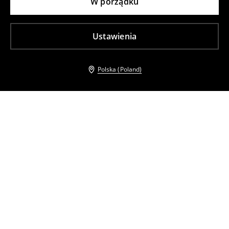
W porządku
Ustawienia
Polska (Poland)
Inni klienci wybrali takźe
Spódnica midi w print
Szyfonowa beżowa spódnica midi
29
,
99
PLN
59
,
99
PLN