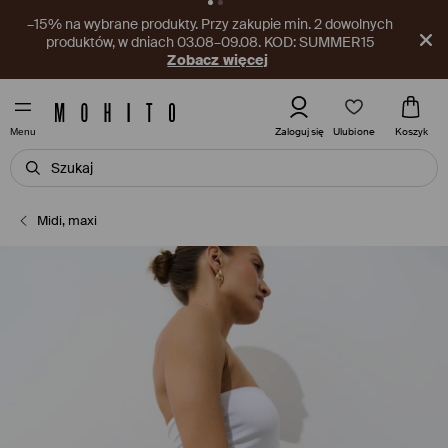
Nowy kupon czeka w aplikacji! Odbierz go już teraz.
Pobierz aplikację
Ulubione
Zaloguj się
Koszyk
Menu
Midi, maxi