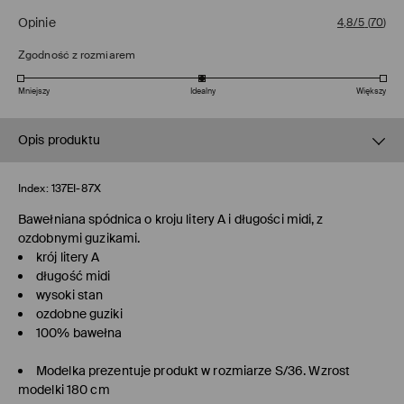
Opinie
4,8/5
(
70
)
Zgodność z rozmiarem
Mniejszy
Idealny
Większy
Opis produktu
Index:
137EI-87X
Bawełniana spódnica o kroju litery A i długości midi, z
ozdobnymi guzikami.
krój litery A
długość midi
wysoki stan
ozdobne guziki
100% bawełna
Modelka prezentuje produkt w rozmiarze S/36. Wzrost
modelki 180 cm