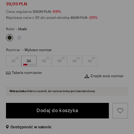
39,99
PLN
Cena regularna
129,99
PLN
-69%
Najniższa cena z 30 dni przed obniżką
49,99
PLN
-20%
Kolor
-
khaki
Rozmiar
-
Wybierz rozmiar
32
34
36
38
40
42
Tabela rozmiarów
Znajdź swój rozmiar
Wskazówka
Klienci ocenili, że rozmiarówka jest standardowa.
Dodaj do koszyka
Dostępność w salonie