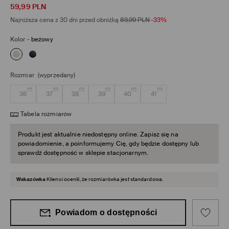
59,99
PLN
Najniższa cena z 30 dni przed obniżką
89,99
PLN
-33%
Kolor
-
beżowy
Rozmiar
(wyprzedany)
36
37
38
39
40
41
Tabela rozmiarów
Produkt jest aktualnie niedostępny online. Zapisz się na
powiadomienie, a poinformujemy Cię, gdy będzie dostępny lub
sprawdź dostępność w sklepie stacjonarnym.
Wskazówka
Klienci ocenili, że rozmiarówka jest standardowa.
Powiadom o dostępności