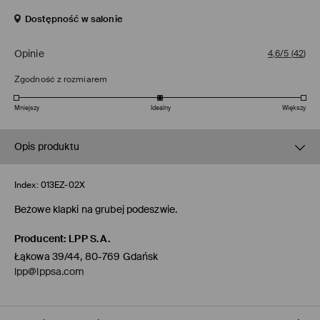
Dostępność w salonie
Opinie
4,6/5
(
42
)
Zgodność z rozmiarem
Mniejszy
Idealny
Większy
Opis produktu
Index:
013EZ-02X
Beżowe klapki na grubej podeszwie.
Producent
:
LPP S.A.
Łąkowa 39/44, 80-769 Gdańsk
lpp@lppsa.com