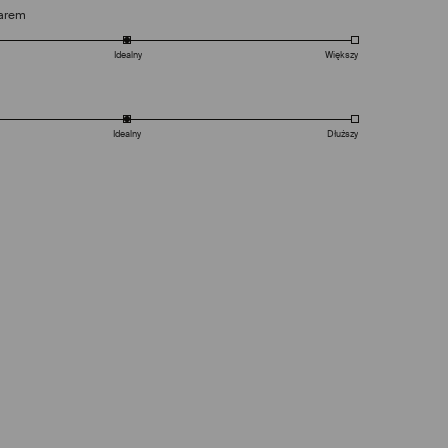
arem
Idealny
Większy
Idealny
Dłuższy