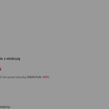
e z wiskozą
N
0 dni przed obniżką
119,99
PLN
-33%
edany)