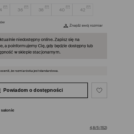
4
36
38
40
42
rów
Znajdź swój rozmiar
ktualnie niedostępny online. Zapisz się na
, a poinformujemy Cię, gdy będzie dostępny lub
ępność w sklepie stacjonarnym.
 ocenili, że rozmiarówka jest standardowa.
Powiadom o dostępności
salonie
4,8/5
(
152
)