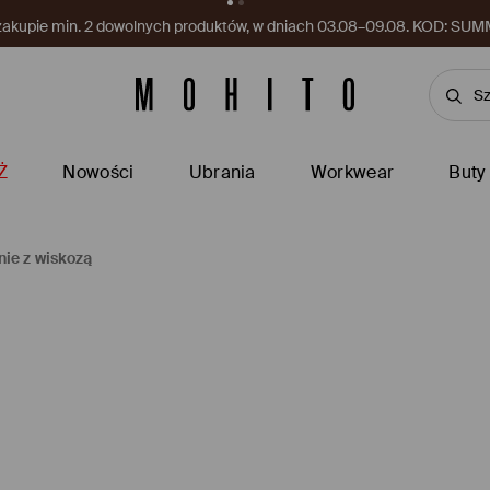
kupon czeka w aplikacji! Odbierz go już teraz.
Pobierz aplikację
Ż
Nowości
Ubrania
Workwear
Buty
ie z wiskozą