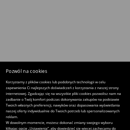
Pozwól na cookies
Korzystamy z plików cookies lub podobnych technologii w celu
zapewnienia Ci najlepszych doświadczeń z korzystania z naszej strony
internetowej. Zgadzając się na wszystkie pliki cookies pozwolisz nam na
zadbanie o Twój komfort podczas dokonywania zakupów na podstawie
Twoich własnych preferencji, nawyków oraz dopasowania wyświetlania
naszej oferty indywidualnie do Twoich potrzeb lub spersonalizowanych
reklam.
W dowolnym momencie, możesz dokonać zmiany swojego wyboru
klikając opcję „Ustawienia”, aby dowiedzieć się więcej zachęcamy do