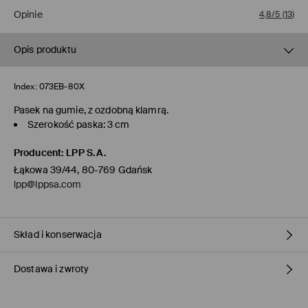
Opinie
4,8/5
(
13
)
Opis produktu
Index:
073EB-80X
Pasek na gumie, z ozdobną klamrą.
Szerokość paska: 3 cm
Producent
:
LPP S.A.
Łąkowa 39/44, 80-769 Gdańsk
lpp@lppsa.com
Skład i konserwacja
Dostawa i zwroty
Materiał I
:
100% POLIURETAN
NIE PRAĆ
Polityka dostawy