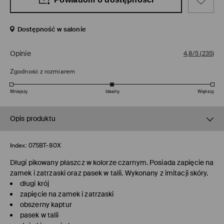
Dostępność w salonie
Opinie
4,8/5
(
235
)
Zgodność z rozmiarem
Mniejszy
Idealny
Większy
Opis produktu
Index:
075BT-80X
Długi pikowany płaszcz w kolorze czarnym. Posiada zapięcie na
zamek i zatrzaski oraz pasek w talii. Wykonany z imitacji skóry.
długi krój
zapięcie na zamek i zatrzaski
obszerny kaptur
pasek w talii