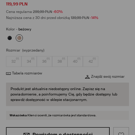
119,99
PLN
Cena regularna
299,99
PLN
-60%
Najniższa cena z 30 dni przed obniżką
139,99
PLN
-14%
Kolor
-
beżowy
Rozmiar
(wyprzedany)
32
34
36
38
40
42
Tabela rozmiarów
Znajdź swój rozmiar
Produkt jest aktualnie niedostępny online. Zapisz się na
powiadomienie, a poinformujemy Cię, gdy będzie dostępny lub
sprawdź dostępność w sklepie stacjonarnym.
Wskazówka
Klienci ocenili, że rozmiarówka jest standardowa.
Powiadom o dostępności