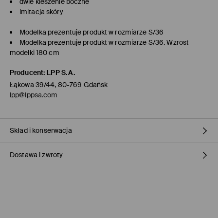
dwie kieszenie boczne
imitacja skóry
Modelka prezentuje produkt w rozmiarze S/36
Modelka prezentuje produkt w rozmiarze S/36. Wzrost
modelki 180 cm
Producent
:
LPP S.A.
Łąkowa 39/44, 80-769 Gdańsk
lpp@lppsa.com
Skład i konserwacja
Dostawa i zwroty
Materiał I
:
100% POLIURETAN
Materiał II
:
100% POLIESTER
Materiał III
:
100% POLIESTER
Polityka dostawy
PRAĆ W PRALCE Z MAX. TEMP.30° C - PROCES BARDZO
ŁAGODNY
Odbiór w sklepie Mohito
(1-3 dni roboczych)
0,00 PLN / Płatność Online
NIE BIELIĆ