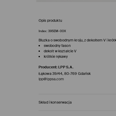
Opis produktu
Index:
395EM-00X
Bluzka o swobodnym kroju, z dekoltem V i krót
swobodny fason
dekolt w kształcie V
krótkie rękawy
Producent
:
LPP S.A.
Łąkowa 39/44, 80-769 Gdańsk
lpp@lppsa.com
Skład i konserwacja