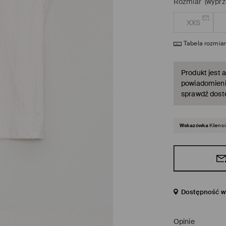
Rozmiar
(wyprz
XXS
Tabela rozmia
Produkt jest a
powiadomienie
sprawdź dost
Wskazówka
Klienci
Dostępność w 
Opinie