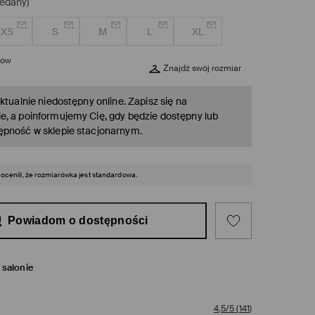
edany)
XS
S
M
L
XL
rów
Znajdź swój rozmiar
ktualnie niedostępny online. Zapisz się na
, a poinformujemy Cię, gdy będzie dostępny lub
ępność w sklepie stacjonarnym.
 ocenili, że rozmiarówka jest standardowa.
Powiadom o dostępności
salonie
4,5/5
(
141
)