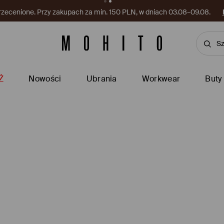
rzecenione. Przy zakupach za min. 150 PLN, w dniach 03.08–09.08.
Ż
Nowości
Ubrania
Workwear
Buty