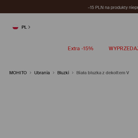
–15 PLN na produkty niep
PL
Extra -15%
WYPRZEDA
MOHITO
Ubrania
Bluzki
Biała bluzka z dekoltem V