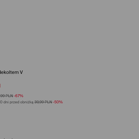
 dekoltem V
N
,99
PLN
-67%
0 dni przed obniżką
39,99
PLN
-50%