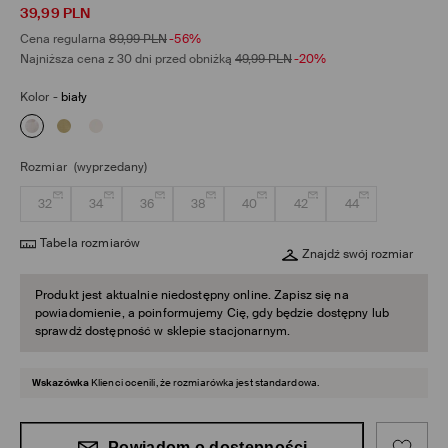
39,99
PLN
Cena regularna
89,99
PLN
-56%
Najniższa cena z 30 dni przed obniżką
49,99
PLN
-20%
Kolor
-
biały
Rozmiar
(wyprzedany)
32
34
36
38
40
42
44
Tabela rozmiarów
Znajdź swój rozmiar
Produkt jest aktualnie niedostępny online. Zapisz się na
powiadomienie, a poinformujemy Cię, gdy będzie dostępny lub
sprawdź dostępność w sklepie stacjonarnym.
Wskazówka
Klienci ocenili, że rozmiarówka jest standardowa.
Powiadom o dostępności