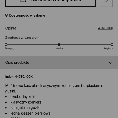
Dostępność w salonie
Opinie
4,8/5
(
161
)
Zgodność z rozmiarem
Mniejszy
Idealny
Większy
Opis produktu
Index:
445EG-00X
Muślinowa koszula z klasycznym kołnierzem i zapięciem na
guziki.
swobodny krój
klasyczny kołnierz
zapięcie na guziki
jedna kieszeń piersiowa