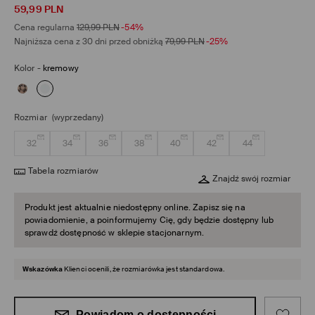
59,99
PLN
Cena regularna
129,99
PLN
-54%
Najniższa cena z 30 dni przed obniżką
79,99
PLN
-25%
Kolor
-
kremowy
Rozmiar
(wyprzedany)
32
34
36
38
40
42
44
Tabela rozmiarów
Znajdź swój rozmiar
Produkt jest aktualnie niedostępny online. Zapisz się na
powiadomienie, a poinformujemy Cię, gdy będzie dostępny lub
sprawdź dostępność w sklepie stacjonarnym.
Wskazówka
Klienci ocenili, że rozmiarówka jest standardowa.
Powiadom o dostępności