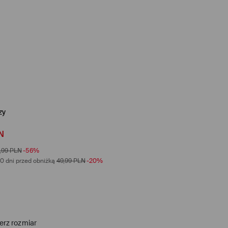
zy
N
,99
PLN
-56%
0 dni przed obniżką
49,99
PLN
-20%
erz rozmiar