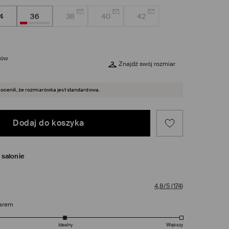
4
36
38
40
42
rów
Znajdź swój rozmiar
 ocenili, że rozmiarówka jest standardowa.
Dodaj do koszyka
salonie
4,8/5
(
174
)
arem
Idealny
Większy