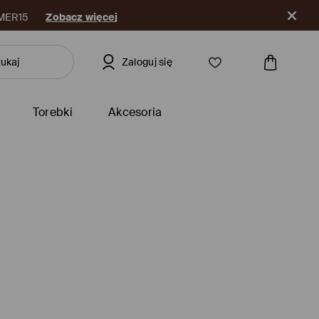
MMER15
Zobacz więcej
Zaloguj się
Torebki
Akcesoria