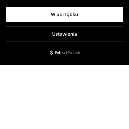
W porządku
Ustawienia
Polska (Poland)
Inni klienci wybrali takźe