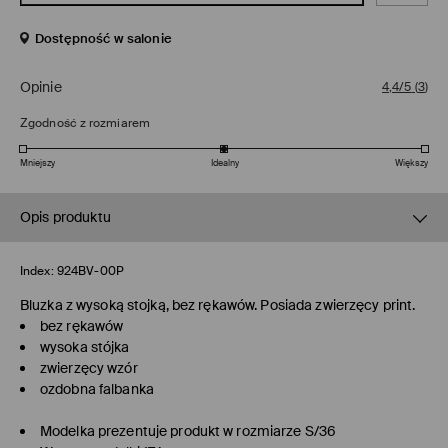
Dostępność w salonie
Opinie
4,4/5
(
3
)
Zgodność z rozmiarem
Mniejszy
Idealny
Większy
Opis produktu
Index:
924BV-00P
Bluzka z wysoką stojką, bez rękawów. Posiada zwierzęcy print.
bez rękawów
wysoka stójka
zwierzęcy wzór
ozdobna falbanka
Modelka prezentuje produkt w rozmiarze S/36