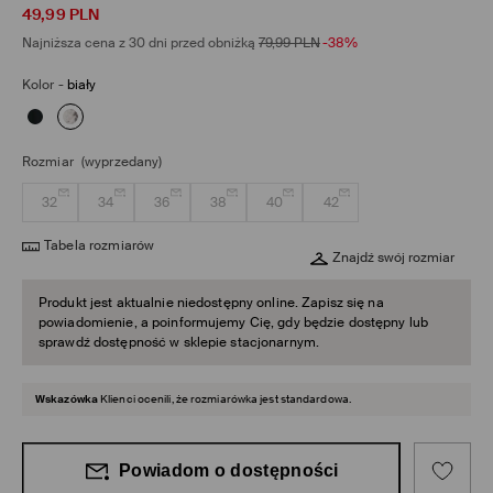
49,99
PLN
Najniższa cena z 30 dni przed obniżką
79,99
PLN
-38%
Kolor
-
biały
Rozmiar
(wyprzedany)
32
34
36
38
40
42
Tabela rozmiarów
Znajdź swój rozmiar
Produkt jest aktualnie niedostępny online. Zapisz się na
powiadomienie, a poinformujemy Cię, gdy będzie dostępny lub
sprawdź dostępność w sklepie stacjonarnym.
Wskazówka
Klienci ocenili, że rozmiarówka jest standardowa.
Powiadom o dostępności