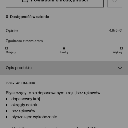
Dostępność w salonie
Opinie
4,9/5
(
6
)
Zgodność z rozmiarem
Mniejszy
Idealny
Większy
Opis produktu
Index:
461CM-99X
Błyszczący top o dopasowanym kroju, bez rękawów.
dopasowny krój
okrągły dekolt
bez rękawów
błyszczące wykończenie