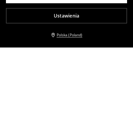
Ustawienia
Polska (Poland)
Inni klienci wybrali takźe
T-shirt z ozdobnymi elementami
Dopasowany top na ramiączkach
49
,
99
PLN
29
,
99
PLN