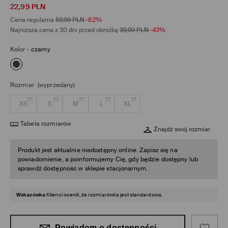
22,99
PLN
Cena regularna
59,99
PLN
-62%
Najniższa cena z 30 dni przed obniżką
39,99
PLN
-43%
Kolor
-
czarny
Rozmiar
(wyprzedany)
XS
S
M
L
XL
Tabela rozmiarów
Znajdź swój rozmiar
Produkt jest aktualnie niedostępny online. Zapisz się na
powiadomienie, a poinformujemy Cię, gdy będzie dostępny lub
sprawdź dostępność w sklepie stacjonarnym.
Wskazówka
Klienci ocenili, że rozmiarówka jest standardowa.
Powiadom o dostępności