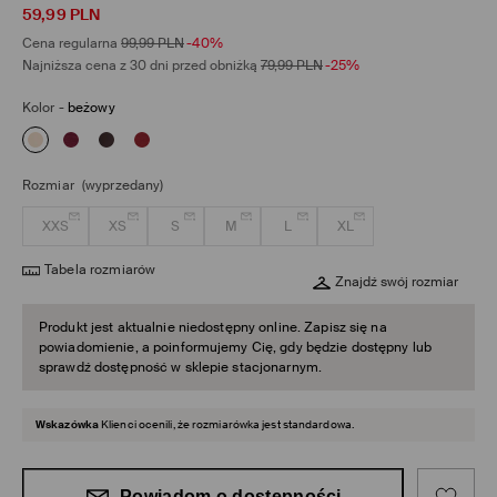
59,99
PLN
Cena regularna
99,99
PLN
-40%
Najniższa cena z 30 dni przed obniżką
79,99
PLN
-25%
Kolor
-
beżowy
Rozmiar
(wyprzedany)
XXS
XS
S
M
L
XL
Tabela rozmiarów
Znajdź swój rozmiar
Produkt jest aktualnie niedostępny online. Zapisz się na
powiadomienie, a poinformujemy Cię, gdy będzie dostępny lub
sprawdź dostępność w sklepie stacjonarnym.
Wskazówka
Klienci ocenili, że rozmiarówka jest standardowa.
Powiadom o dostępności