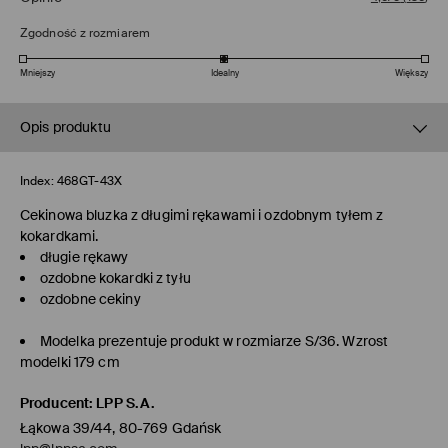
Zgodność z rozmiarem
Mniejszy
Idealny
Większy
Opis produktu
Index:
468GT-43X
Cekinowa bluzka z długimi rękawami i ozdobnym tyłem z
kokardkami.
długie rękawy
ozdobne kokardki z tyłu
ozdobne cekiny
Modelka prezentuje produkt w rozmiarze S/36. Wzrost
modelki 179 cm
Producent
:
LPP S.A.
Łąkowa 39/44, 80-769 Gdańsk