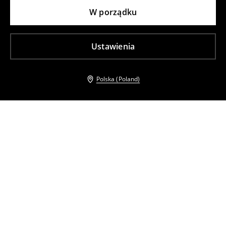
W porządku
Ustawienia
Polska (Poland)
Inni klienci wybrali takźe
Cekinowa bluzka z kokardkami
Cekinowa bluzka z kokardkami