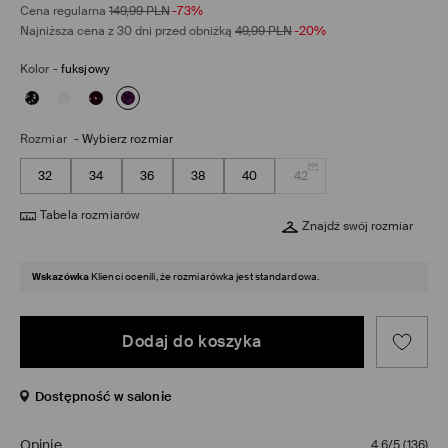
Cena regularna
149,99
PLN
-73%
Najniższa cena z 30 dni przed obniżką
49,99
PLN
-20%
Kolor
-
fuksjowy
Rozmiar
-
Wybierz rozmiar
32
34
36
38
40
42
Tabela rozmiarów
Znajdź swój rozmiar
Wskazówka
Klienci ocenili, że rozmiarówka jest standardowa.
Dodaj do koszyka
Dostępność w salonie
Opinie
4,6/5
(
136
)