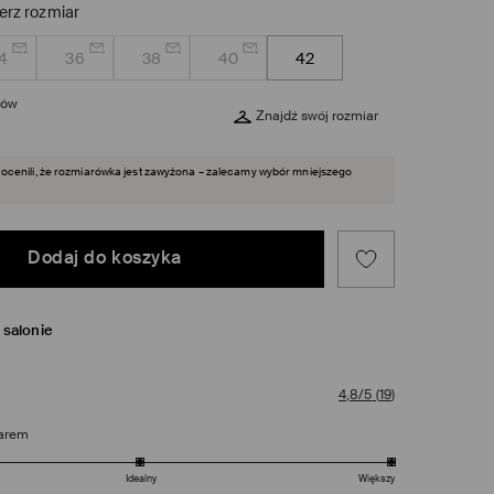
erz rozmiar
4
36
38
40
42
rów
Znajdź swój rozmiar
i ocenili, że rozmiarówka jest zawyżona – zalecamy wybór mniejszego
Dodaj do koszyka
salonie
4,8/5
(
19
)
arem
Idealny
Większy