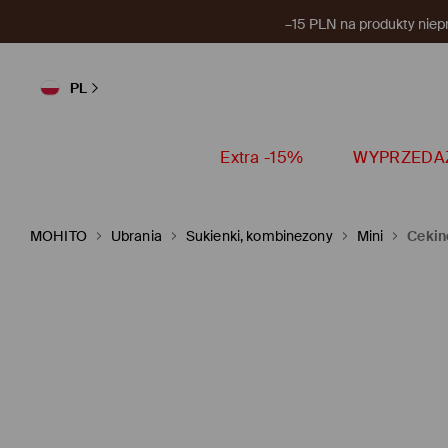
–15 PLN na produkty niep
PL
Extra -15%
WYPRZEDA
MOHITO
Ubrania
Sukienki, kombinezony
Mini
Cekin