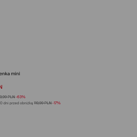
enka mini
N
9,99
PLN
-63%
0 dni przed obniżką
119,99
PLN
-17%