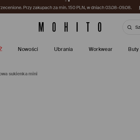
rzecenione. Przy zakupach za min. 150 PLN, w dniach 03.08–09.08.
Ż
Nowości
Ubrania
Workwear
Buty
owa sukienka mini