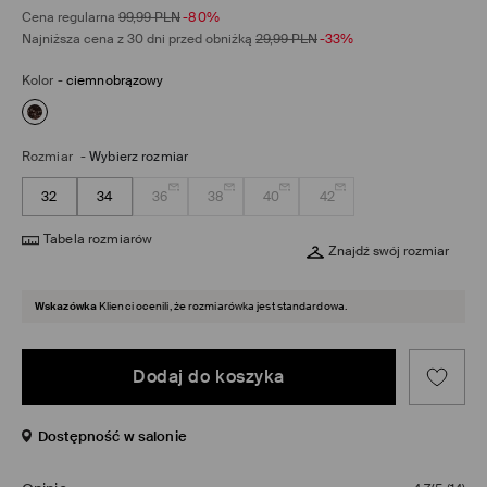
Cena regularna
99,99
PLN
-80%
Najniższa cena z 30 dni przed obniżką
29,99
PLN
-33%
Kolor
-
ciemnobrązowy
Rozmiar
-
Wybierz rozmiar
32
34
36
38
40
42
Tabela rozmiarów
Znajdź swój rozmiar
Wskazówka
Klienci ocenili, że rozmiarówka jest standardowa.
Dodaj do koszyka
Dostępność w salonie