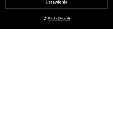
Ustawienia
Polska (Poland)
Inni klienci wybrali takźe
Cekinowa sukienka mini
Satynowy top
49
,
99
PLN
29
,
99
PLN
Cena regularna
179,99
PLN
Cena regularna
79,99
PLN
Najniższa cena z 30 dni przed obniżką
59,99
PLN
Najniższa cena z 30 dni przed obniżką
49,99
PLN