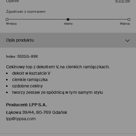
Opinie
4,7/5
(
14
)
Zgodność z rozmiarem
Mniejszy
Idealny
Większy
Opis produktu
Index:
552GG-89X
Cekinowy top z dekoltem V, na cienkich ramiączkach.
dekolt w kształcie V
cienkie ramiączka
ozdobne cekiny
tworzy zestaw ze spódnicą w tym samym stylu
Producent
:
LPP S.A.
Łąkowa 39/44, 80-769 Gdańsk
lpp@lppsa.com