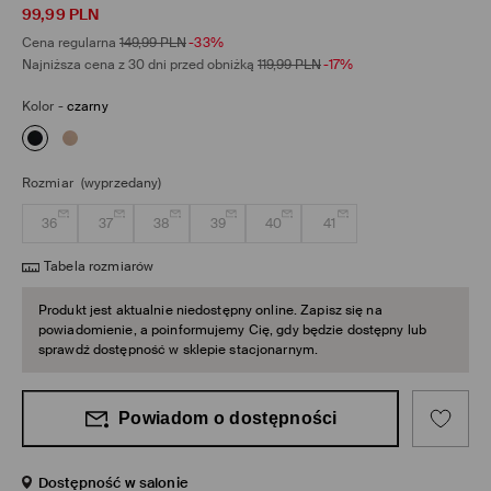
99,99
PLN
Cena regularna
149,99
PLN
-33%
Najniższa cena z 30 dni przed obniżką
119,99
PLN
-17%
Kolor
-
czarny
Rozmiar
(wyprzedany)
36
37
38
39
40
41
Tabela rozmiarów
Produkt jest aktualnie niedostępny online. Zapisz się na
powiadomienie, a poinformujemy Cię, gdy będzie dostępny lub
sprawdź dostępność w sklepie stacjonarnym.
Powiadom o dostępności
Dostępność w salonie