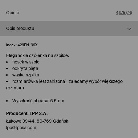
Opinie
4,9/5
(
74
)
Opis produktu
Index:
429EN-99X
Eleganckie czółenka na szpilce.
nosek w szpic
odkryta pięta
wąska szpilka
rozmiarówka jest zaniżona - zalecamy wybór większego
rozmiaru
Wysokość obcasa: 6.5 cm
Producent
:
LPP S.A.
Łąkowa 39/44, 80-769 Gdańsk
lpp@lppsa.com