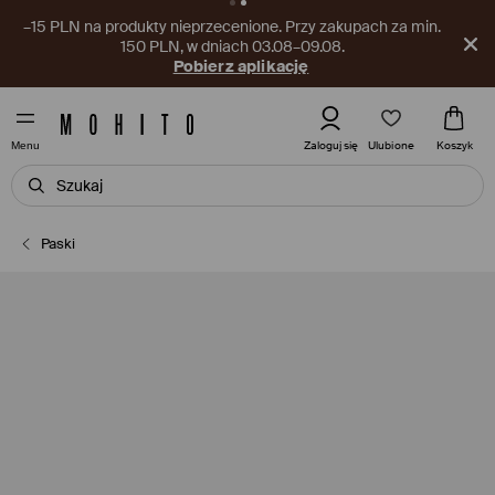
–15 PLN na produkty nieprzecenione. Przy zakupach za min.
150 PLN, w dniach 03.08–09.08.
Pobierz aplikację
Ulubione
Zaloguj się
Koszyk
Menu
Paski