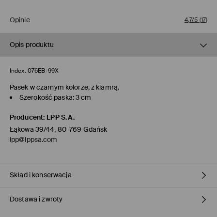
Opinie
4,7/5
(
17
)
Opis produktu
Index:
076EB-99X
Pasek w czarnym kolorze, z klamrą.
Szerokość paska: 3 cm
Producent
:
LPP S.A.
Łąkowa 39/44, 80-769 Gdańsk
lpp@lppsa.com
Skład i konserwacja
Dostawa i zwroty
Materiał I
:
100% POLIURETAN