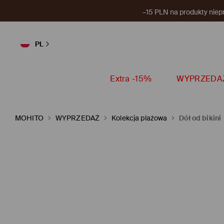
–15 PLN na produkty niep
PL
Extra -15%
WYPRZEDA
MOHITO
WYPRZEDAŻ
Kolekcja plażowa
Dół od bikini