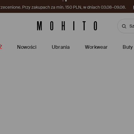
rzecenione. Przy zakupach za min. 150 PLN, w dniach 03.08–09.08.
Ż
Nowości
Ubrania
Workwear
Buty