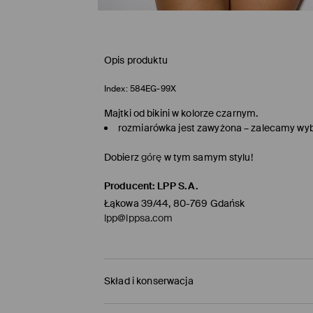
Opis produktu
Index:
584EG-99X
Majtki od bikini w kolorze czarnym.
rozmiarówka jest zawyżona – zalecamy wy
Dobierz
górę
w tym samym stylu!
Producent
:
LPP S.A.
Łąkowa 39/44, 80-769 Gdańsk
lpp@lppsa.com
Skład i konserwacja