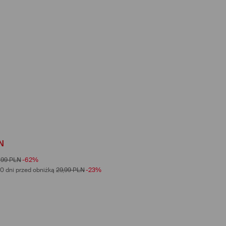
N
,99
PLN
-62%
0 dni przed obniżką
29,99
PLN
-23%