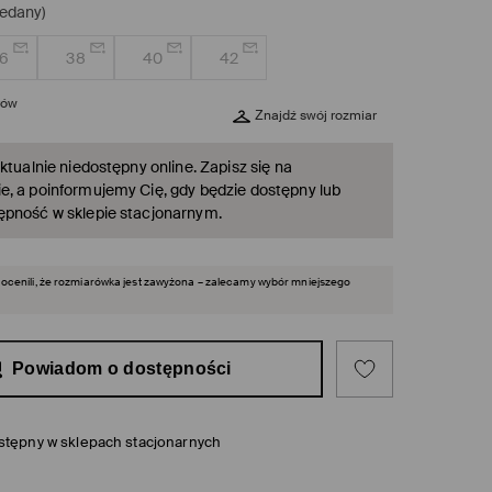
edany)
6
38
40
42
rów
Znajdź swój rozmiar
ktualnie niedostępny online. Zapisz się na
, a poinformujemy Cię, gdy będzie dostępny lub
ępność w sklepie stacjonarnym.
i ocenili, że rozmiarówka jest zawyżona – zalecamy wybór mniejszego
Powiadom o dostępności
stępny w sklepach stacjonarnych