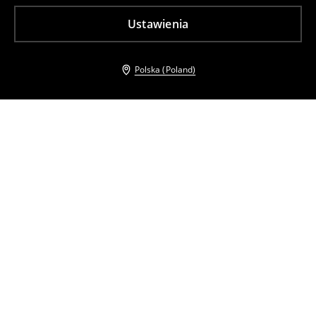
Ustawienia
Polska (Poland)
Inni klienci wybrali takźe
Dopasowany top w paski
Dopasowany top
22
,
99
PLN
14
,
99
PLN
Najniższa cena z 30 dni przed obniżką
39,99
PLN
Cena regularna
39,99
PLN
Najniższa cena z 30 dni przed obniżką
19,99
PLN