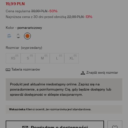
19,99
PLN
Cena regularna
39,99
PLN
-50%
Najniższa cena z 30 dni przed obniżką
22,99
PLN
-13%
Kolor
-
pomarańczowy
Rozmiar
(wyprzedany)
XS
S
M
L
XL
Tabela rozmiarów
Znajdź swój rozmiar
Produkt jest aktualnie niedostępny online. Zapisz się na
powiadomienie, a poinformujemy Cię, gdy będzie dostępny lub
sprawdź dostępność w sklepie stacjonarnym.
Wskazówka
Klienci ocenili, że rozmiarówka jest standardowa.
Powiadom o dostępności