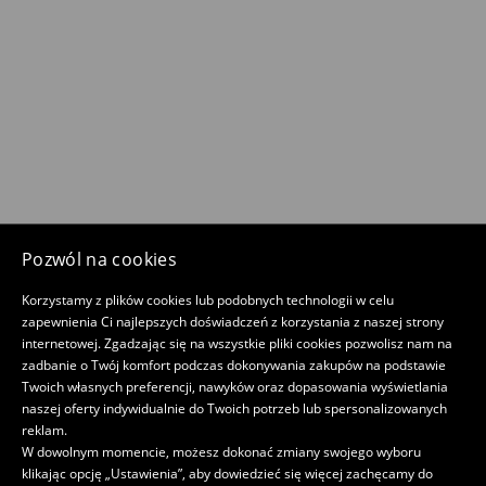
Pozwól na cookies
Korzystamy z plików cookies lub podobnych technologii w celu
zapewnienia Ci najlepszych doświadczeń z korzystania z naszej strony
internetowej. Zgadzając się na wszystkie pliki cookies pozwolisz nam na
zadbanie o Twój komfort podczas dokonywania zakupów na podstawie
Twoich własnych preferencji, nawyków oraz dopasowania wyświetlania
naszej oferty indywidualnie do Twoich potrzeb lub spersonalizowanych
reklam.
W dowolnym momencie, możesz dokonać zmiany swojego wyboru
klikając opcję „Ustawienia”, aby dowiedzieć się więcej zachęcamy do