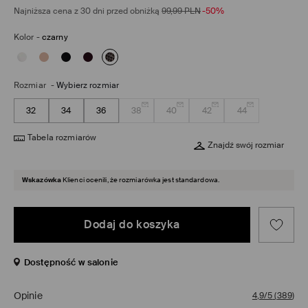
Najniższa cena z 30 dni przed obniżką
99,99
PLN
-50%
Kolor
-
czarny
Rozmiar
-
Wybierz rozmiar
32
34
36
38
40
42
44
Tabela rozmiarów
Znajdź swój rozmiar
Wskazówka
Klienci ocenili, że rozmiarówka jest standardowa.
Dodaj do koszyka
Dostępność w salonie
Opinie
4,9/5
(
389
)