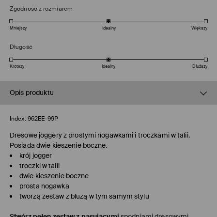
Zgodność z rozmiarem
Mniejszy
Idealny
Większy
Długość
Krótszy
Idealny
Dłuższy
Opis produktu
Index:
962EE-99P
Dresowe joggery z prostymi nogawkami i troczkami w talii.
Posiada dwie kieszenie boczne.
krój jogger
troczki w talii
dwie kieszenie boczne
prosta nogawka
tworzą zestaw z bluzą w tym samym stylu
Stwórz pełen zestaw z pasującymi
spodniami dresowymi
.