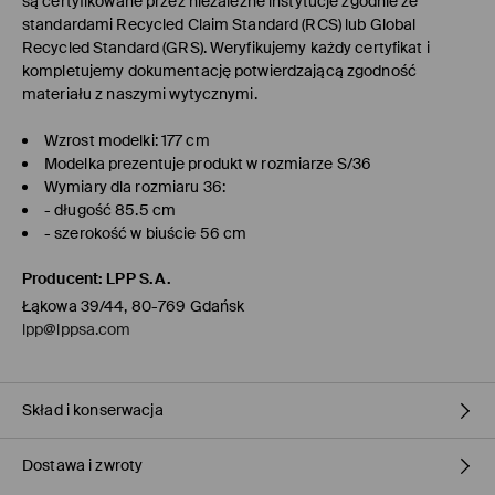
są certyfikowane przez niezależne instytucje zgodnie ze
standardami Recycled Claim Standard (RCS) lub Global
Recycled Standard (GRS). Weryfikujemy każdy certyfikat i
kompletujemy dokumentację potwierdzającą zgodność
materiału z naszymi wytycznymi.
Wzrost modelki: 177 cm
Modelka prezentuje produkt w rozmiarze S/36
Wymiary dla rozmiaru 36:
- długość 85.5 cm
- szerokość w biuście 56 cm
Producent
:
LPP S.A.
Łąkowa 39/44, 80-769 Gdańsk
lpp@lppsa.com
Skład i konserwacja
Dostawa i zwroty
Materiał I
:
100% POLIESTER
Materiał II
:
100% POLIESTER