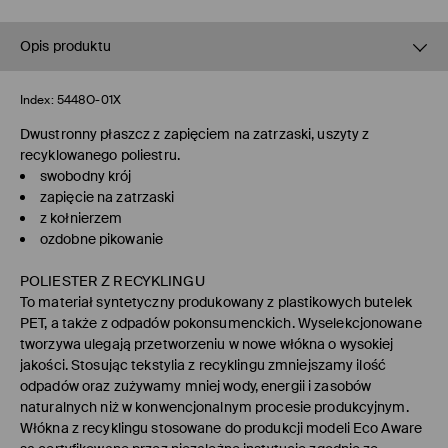
Opis produktu
Index:
5448O-01X
Dwustronny płaszcz z zapięciem na zatrzaski, uszyty z
recyklowanego poliestru.
swobodny krój
zapięcie na zatrzaski
z kołnierzem
ozdobne pikowanie
POLIESTER Z RECYKLINGU
To materiał syntetyczny produkowany z plastikowych butelek
PET, a także z odpadów pokonsumenckich. Wyselekcjonowane
tworzywa ulegają przetworzeniu w nowe włókna o wysokiej
jakości. Stosując tekstylia z recyklingu zmniejszamy ilość
odpadów oraz zużywamy mniej wody, energii i zasobów
naturalnych niż w konwencjonalnym procesie produkcyjnym.
Włókna z recyklingu stosowane do produkcji modeli Eco Aware