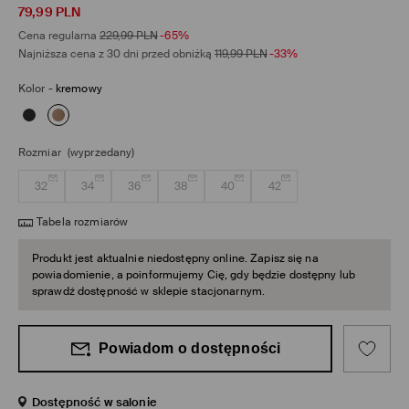
79,99
PLN
Cena regularna
229,99
PLN
-65%
Najniższa cena z 30 dni przed obniżką
119,99
PLN
-33%
Kolor
-
kremowy
Rozmiar
(wyprzedany)
32
34
36
38
40
42
Tabela rozmiarów
Produkt jest aktualnie niedostępny online. Zapisz się na
powiadomienie, a poinformujemy Cię, gdy będzie dostępny lub
sprawdź dostępność w sklepie stacjonarnym.
Powiadom o dostępności
Dostępność w salonie