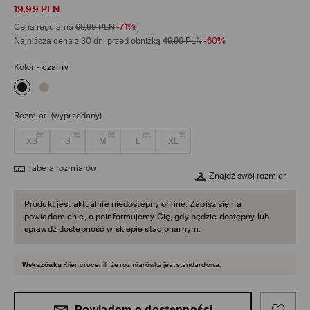
19,99
PLN
Cena regularna
69,99
PLN
-71%
Najniższa cena z 30 dni przed obniżką
49,99
PLN
-60%
Kolor
-
czarny
Rozmiar
(wyprzedany)
XS
S
M
L
XL
Tabela rozmiarów
Znajdź swój rozmiar
Produkt jest aktualnie niedostępny online. Zapisz się na
powiadomienie, a poinformujemy Cię, gdy będzie dostępny lub
sprawdź dostępność w sklepie stacjonarnym.
Wskazówka
Klienci ocenili, że rozmiarówka jest standardowa.
Powiadom o dostępności