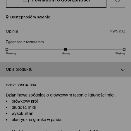
Dostępność w salonie
Opinie
4,9/5
(
56
)
Zgodność z rozmiarem
Mniejszy
Idealny
Większy
Opis produktu
Index:
385CA-99X
Dzianinowa spódnica o ołówkowym fasonie i długości midi.
ołówkowy krój
długość midi
wysoki stan
elastyczna gumka w pasie